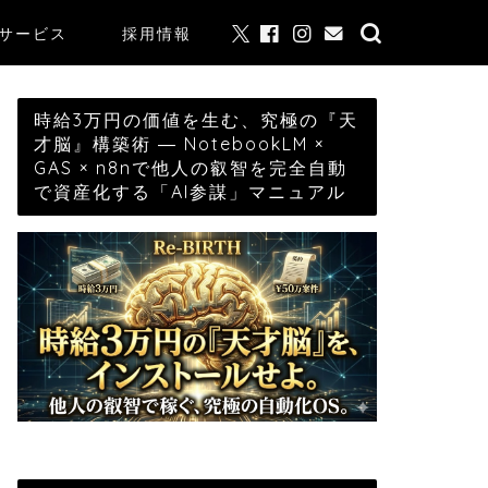
サービス
採用情報
時給3万円の価値を生む、究極の『天
才脳』構築術 ― NotebookLM ×
GAS × n8nで他人の叡智を完全自動
で資産化する「AI参謀」マニュアル