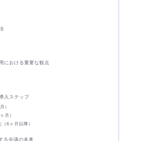
法
用における重要な観点
導入ステップ
ヶ月）
6ヶ月）
化（6ヶ月以降）
実現する会議の未来