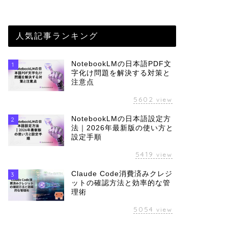
人気記事ランキング
NotebookLMの日本語PDF文
1
字化け問題を解決する対策と
注意点
5602
view
NotebookLMの日本語設定方
2
法｜2026年最新版の使い方と
設定手順
5419
view
Claude Code消費済みクレジ
3
ットの確認方法と効率的な管
理術
5054
view