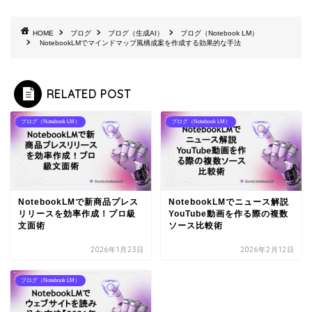
HOME
ブログ
ブログ（生成AI）
ブログ（Notebook LM）
NotebookLMでマインドマップ風構成案を作成する効果的な手法
RELATED POST
ブログ（Notebook LM）
ブログ（Notebook LM）
NotebookLMで新商品プレス
NotebookLMでニュース解説
リリースを効率作成！プロ級
YouTube動画を作る際の複数
文面術
ソース比較術
2026年1月23日
2026年2月12日
ブログ（Notebook LM）