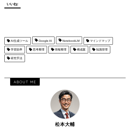
いいね:
AI生成ツール
Google AI
NotebookLM
マインドマップ
学習効率
思考整理
情報整理
構成案
知識管理
研究手法
ABOUT ME
松本大輔