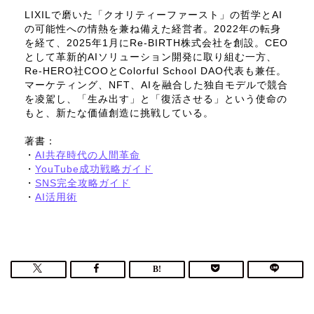
LIXILで磨いた「クオリティーファースト」の哲学とAI
の可能性への情熱を兼ね備えた経営者。2022年の転身
を経て、2025年1月にRe-BIRTH株式会社を創設。CEO
として革新的AIソリューション開発に取り組む一方、
Re-HERO社COOとColorful School DAO代表も兼任。
マーケティング、NFT、AIを融合した独自モデルで競合
を凌駕し、「生み出す」と「復活させる」という使命の
もと、新たな価値創造に挑戦している。
著書：
・
AI共存時代の人間革命
・
YouTube成功戦略ガイド
・
SNS完全攻略ガイド
・
AI活用術