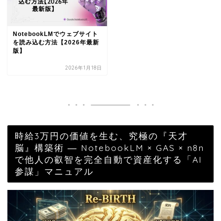
NotebookLMでウェブサイト
を読み込む方法【2026年最新
版】
2026年1月18日
時給3万円の価値を生む、究極の『天才
脳』構築術 ― NotebookLM × GAS × n8n
で他人の叡智を完全自動で資産化する「AI
参謀」マニュアル