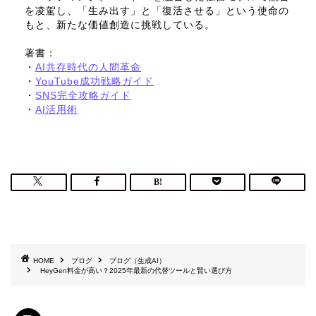
を凌駕し、「生み出す」と「復活させる」という使命の
もと、新たな価値創造に挑戦している。
著書：
・
AI共存時代の人間革命
・
YouTube成功戦略ガイド
・
SNS完全攻略ガイド
・
AI活用術
HOME
ブログ
ブログ（生成AI）
HeyGen料金が高い？2025年最新の代替ツールと賢い選び方