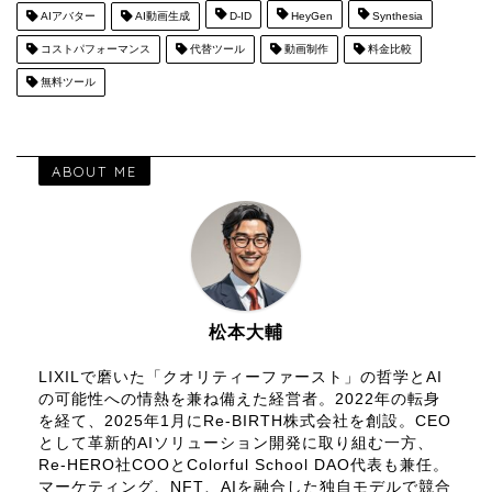
AIアバター
AI動画生成
D-ID
HeyGen
Synthesia
コストパフォーマンス
代替ツール
動画制作
料金比較
無料ツール
ABOUT ME
松本大輔
LIXILで磨いた「クオリティーファースト」の哲学とAI
の可能性への情熱を兼ね備えた経営者。2022年の転身
を経て、2025年1月にRe-BIRTH株式会社を創設。CEO
として革新的AIソリューション開発に取り組む一方、
Re-HERO社COOとColorful School DAO代表も兼任。
マーケティング、NFT、AIを融合した独自モデルで競合