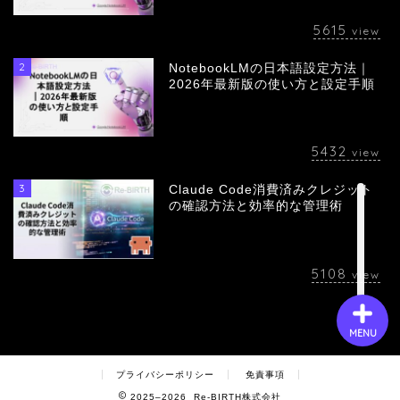
5615
view
会社概要
2
NotebookLMの日本語設定方法｜
2026年最新版の使い方と設定手順
サービス
5432
view
採用情報
3
Claude Code消費済みクレジット
の確認方法と効率的な管理術
お問い合わせ
5108
view
MENU
プライバシーポリシー
免責事項
2025–2026 Re-BIRTH株式会社