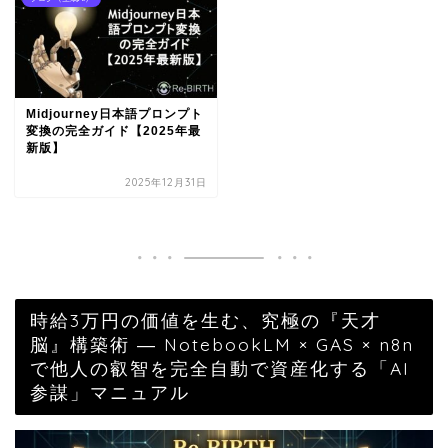
Midjourney日本語プロンプト
変換の完全ガイド【2025年最
新版】
2025年12月31日
時給3万円の価値を生む、究極の『天才
脳』構築術 ― NotebookLM × GAS × n8n
で他人の叡智を完全自動で資産化する「AI
参謀」マニュアル