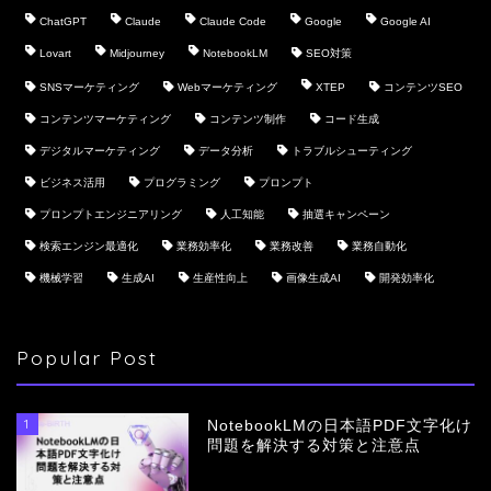
ChatGPT
Claude
Claude Code
Google
Google AI
Lovart
Midjourney
NotebookLM
SEO対策
SNSマーケティング
Webマーケティング
XTEP
コンテンツSEO
コンテンツマーケティング
コンテンツ制作
コード生成
デジタルマーケティング
データ分析
トラブルシューティング
ビジネス活用
プログラミング
プロンプト
プロンプトエンジニアリング
人工知能
抽選キャンペーン
検索エンジン最適化
業務効率化
業務改善
業務自動化
機械学習
生成AI
生産性向上
画像生成AI
開発効率化
Popular Post
1
NotebookLMの日本語PDF文字化け
問題を解決する対策と注意点