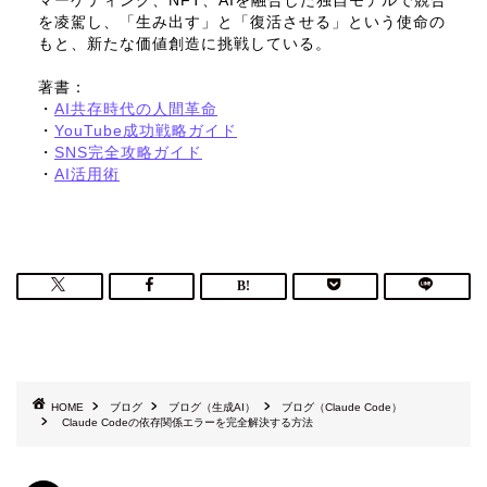
マーケティング、NFT、AIを融合した独自モデルで競合
を凌駕し、「生み出す」と「復活させる」という使命の
もと、新たな価値創造に挑戦している。
著書：
・
AI共存時代の人間革命
・
YouTube成功戦略ガイド
・
SNS完全攻略ガイド
・
AI活用術
HOME
ブログ
ブログ（生成AI）
ブログ（Claude Code）
Claude Codeの依存関係エラーを完全解決する方法