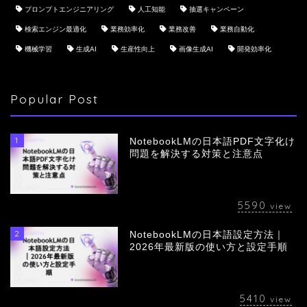
プロンプトエンジニアリング
人工知能
抽選キャンペーン
検索エンジン最適化
業務効率化
業務改善
業務自動化
機械学習
生成AI
生産性向上
画像生成AI
開発効率化
Popular Post
1
NotebookLMの日本語PDF文字化け
問題を解決する対策と注意点
5590
view
2
NotebookLMの日本語設定方法｜
会社概要
2026年最新版の使い方と設定手順
サービス
5410
view