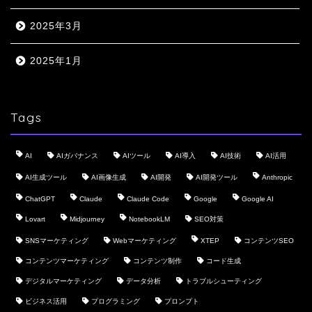
2025年3月
2025年1月
Tags
AI
AIガバナンス
AIツール
AI導入
AI技術
AI活用
AI生成ツール
AI画像生成
AI開発
AI開発ツール
Anthropic
ChatGPT
Claude
Claude Code
Google
Google AI
Lovart
Midjourney
NotebookLM
SEO対策
SNSマーケティング
Webマーケティング
XTEP
コンテンツSEO
コンテンツマーケティング
コンテンツ制作
コード生成
デジタルマーケティング
データ分析
トラブルシューティング
ビジネス活用
プログラミング
プロンプト