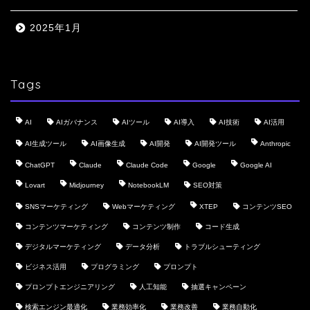
2025年1月
Tags
AI
AIガバナンス
AIツール
AI導入
AI技術
AI活用
AI生成ツール
AI画像生成
AI開発
AI開発ツール
Anthropic
ChatGPT
Claude
Claude Code
Google
Google AI
Lovart
Midjourney
NotebookLM
SEO対策
SNSマーケティング
Webマーケティング
XTEP
コンテンツSEO
コンテンツマーケティング
コンテンツ制作
コード生成
デジタルマーケティング
データ分析
トラブルシューティング
ビジネス活用
プログラミング
プロンプト
プロンプトエンジニアリング
人工知能
抽選キャンペーン
検索エンジン最適化
業務効率化
業務改善
業務自動化