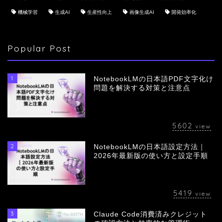
機械学習
生成AI
生産性向上
画像生成AI
開発効率化
Popular Post
1
NotebookLMの日本語PDF文字化け
問題を解決する対策と注意点
5602
view
2
NotebookLMの日本語設定方法｜
会社概要
2026年最新版の使い方と設定手順
サービス
5419
view
採用情報
3
Claude Code消費済みクレジット