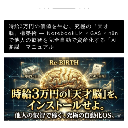
時給3万円の価値を生む、究極の『天才
脳』構築術 ― NotebookLM × GAS × n8n
で他人の叡智を完全自動で資産化する「AI
参謀」マニュアル