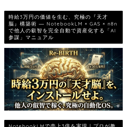
時給3万円の価値を生む、究極の『天才
脳』構築術 ― NotebookLM × GAS × n8n
で他人の叡智を完全自動で資産化する「AI
参謀」マニュアル
NotebookLMで売上3倍を実現｜プロが教