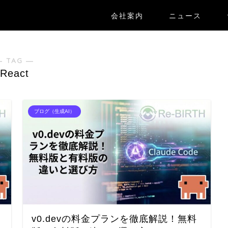
会社案内
ニュース
― TAG ―
React
ブログ（生成AI）
成
v0.devの料金プランを徹底解説！無料