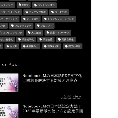
マーケティング
XTEP
コンテンツSEO
ンツマーケティング
コンテンツ制作
コード生成
ルマーケティング
データ分析
トラブルシューティング
ス活用
プログラミング
プロンプト
プトエンジニアリング
人工知能
抽選キャンペーン
ンジン最適化
業務効率化
業務改善
業務自動化
習
生成AI
生産性向上
画像生成AI
開発効率化
lar Post
NotebookLMの日本語PDF文字化
け問題を解決する対策と注意点
5596
view
NotebookLMの日本語設定方法｜
2026年最新版の使い方と設定手順