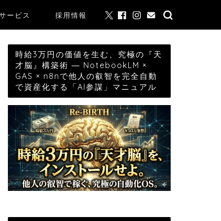
サービス
採用情報
時給3万円の価値を生む、究極の『天
才脳』構築術 ― NotebookLM ×
GAS × n8nで他人の叡智を完全自動
で資産化する「AI参謀」マニュアル