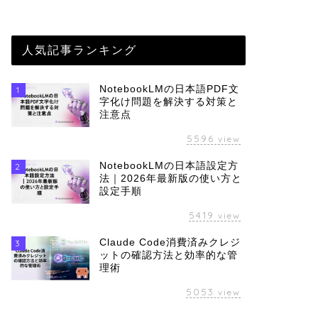
人気記事ランキング
NotebookLMの日本語PDF文
1
字化け問題を解決する対策と
注意点
5596
view
NotebookLMの日本語設定方
2
法｜2026年最新版の使い方と
設定手順
5419
view
Claude Code消費済みクレジ
3
ットの確認方法と効率的な管
理術
5053
view