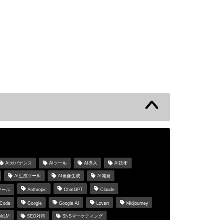
s
AIガバナンス
AIツール
AI導入
AI技術
AI生成ツール
AI画像生成
AI開発
ツール
Anthropic
ChatGPT
Claude
 Code
Google
Google AI
Lovart
Midjourney
okLM
SEO対策
SNSマーケティング