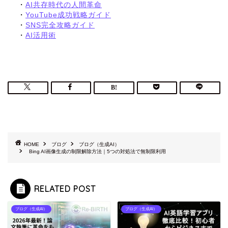
・
AI共存時代の人間革命
・
YouTube成功戦略ガイド
・
SNS完全攻略ガイド
・
AI活用術
HOME
ブログ
ブログ（生成AI）
Bing AI画像生成の制限解除方法｜5つの対処法で無制限利用
RELATED POST
ブログ（生成AI）
ブログ（生成AI）