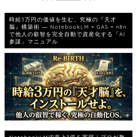
時給3万円の価値を生む、究極の『天才
脳』構築術 ― NotebookLM × GAS × n8n
で他人の叡智を完全自動で資産化する「AI
参謀」マニュアル