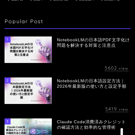
Popular Post
1
NotebookLMの日本語PDF文字化け
問題を解決する対策と注意点
5602
view
2
NotebookLMの日本語設定方法｜
会社概要
2026年最新版の使い方と設定手順
サービス
5419
view
採用情報
3
Claude Code消費済みクレジット
の確認方法と効率的な管理術