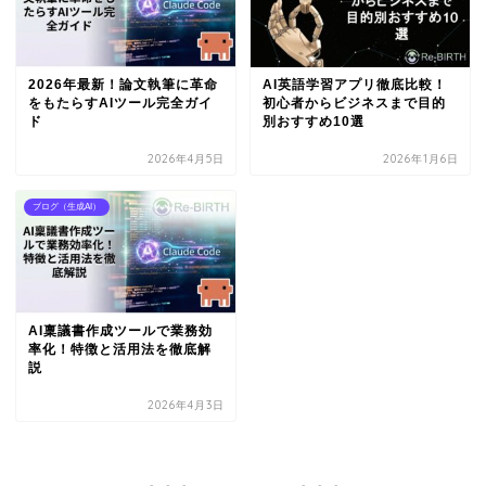
2026年最新！論文執筆に革命
AI英語学習アプリ徹底比較！
をもたらすAIツール完全ガイ
初心者からビジネスまで目的
ド
別おすすめ10選
2026年4月5日
2026年1月6日
ブログ（生成AI）
AI稟議書作成ツールで業務効
率化！特徴と活用法を徹底解
説
2026年4月3日