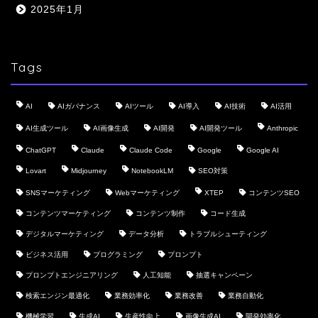
2025年1月
Tags
AI
AIガバナンス
AIツール
AI導入
AI技術
AI活用
AI生成ツール
AI画像生成
AI開発
AI開発ツール
Anthropic
ChatGPT
Claude
Claude Code
Google
Google AI
Lovart
Midjourney
NotebookLM
SEO対策
SNSマーケティング
Webマーケティング
XTEP
コンテンツSEO
コンテンツマーケティング
コンテンツ制作
コード生成
デジタルマーケティング
データ分析
トラブルシューティング
ビジネス活用
プログラミング
プロンプト
プロンプトエンジニアリング
人工知能
抽選キャンペーン
検索エンジン最適化
業務効率化
業務改善
業務自動化
機械学習
生成AI
生産性向上
画像生成AI
開発効率化