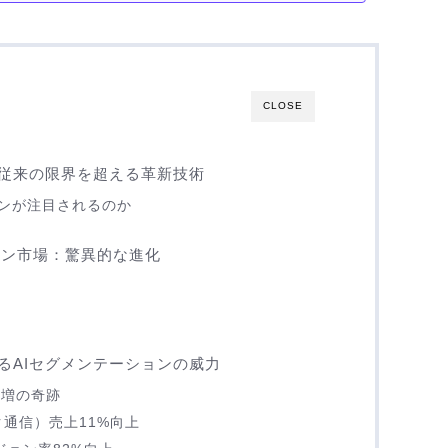
CLOSE
？従来の限界を超える革新技術
ョンが注目されるのか
ション市場：驚異的な進化
るAIセグメンテーションの威力
%増の奇跡
ーク通信）売上11%向上