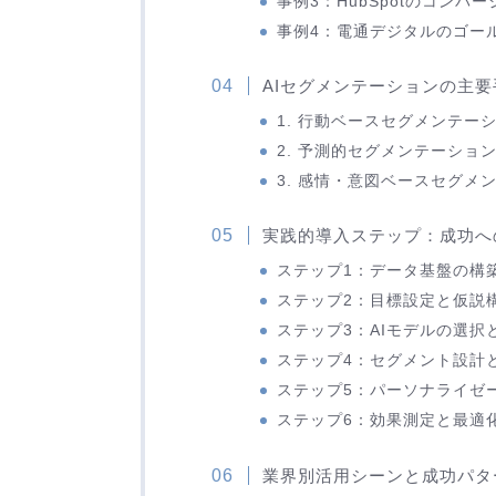
事例3：HubSpotのコンバ
事例4：電通デジタルのゴー
AIセグメンテーションの主
1. 行動ベースセグメンテー
2. 予測的セグメンテーショ
3. 感情・意図ベースセグメ
実践的導入ステップ：成功へ
ステップ1：データ基盤の構築
ステップ2：目標設定と仮説構
ステップ3：AIモデルの選択
ステップ4：セグメント設計と
ステップ5：パーソナライゼー
ステップ6：効果測定と最適
業界別活用シーンと成功パタ