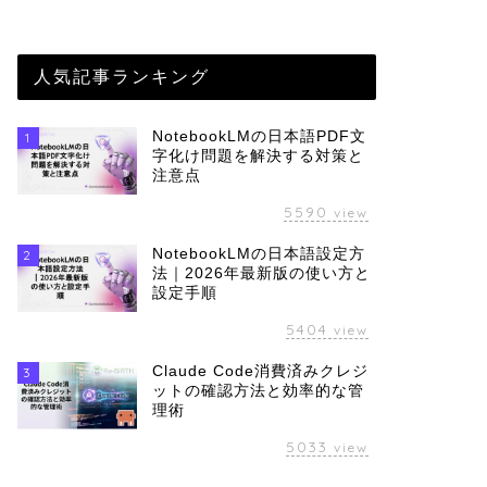
人気記事ランキング
NotebookLMの日本語PDF文
1
字化け問題を解決する対策と
注意点
5590
view
NotebookLMの日本語設定方
2
法｜2026年最新版の使い方と
設定手順
5404
view
Claude Code消費済みクレジ
3
ットの確認方法と効率的な管
理術
5033
view