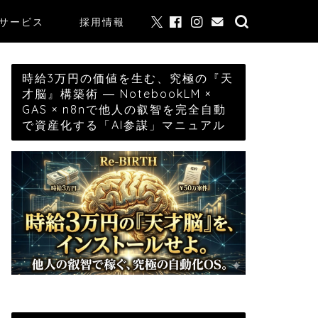
サービス
採用情報
時給3万円の価値を生む、究極の『天
才脳』構築術 ― NotebookLM ×
GAS × n8nで他人の叡智を完全自動
で資産化する「AI参謀」マニュアル