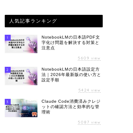
人気記事ランキング
NotebookLMの日本語PDF文
1
字化け問題を解決する対策と
注意点
5609
view
NotebookLMの日本語設定方
2
法｜2026年最新版の使い方と
設定手順
5424
view
Claude Code消費済みクレジ
3
ットの確認方法と効率的な管
理術
5087
view