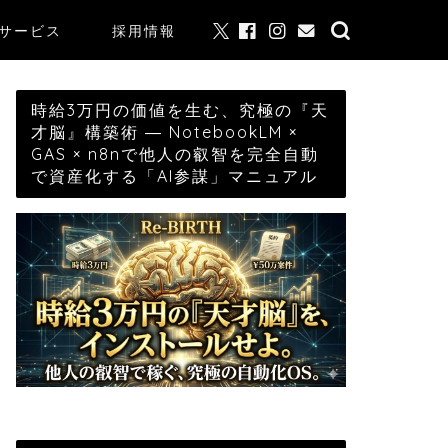
サービス
採用情報
時給3万円の価値を生む、究極の『天
才脳』構築術 ― NotebookLM ×
GAS × n8nで他人の叡智を完全自動
で資産化する「AI参謀」マニュアル