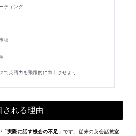
ーティング
事項
段
ークで英語力を飛躍的に向上させよう
目される理由
が「
実際に話す機会の不足
」です。従来の英会話教室