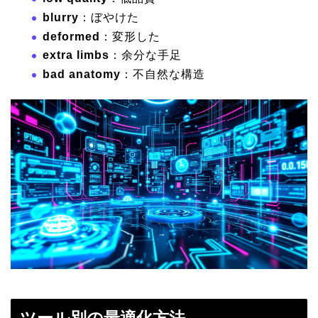
blurry
：ぼやけた
deformed
：変形した
extra limbs
：余分な手足
bad anatomy
：不自然な構造