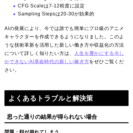
CFG Scaleは7-12程度に設定
Sampling Stepsは20-30が効果的
AIの発展により、今では誰でも簡単にプロ級のアニメ
キャラクターを作成できるようになりました。このよ
うな技術革新を活用した新しい働き方や収益化の方法
について詳しく知りたい方は、
人生を豊かにする今し
かできないAI革命時代の新しい稼ぎ方
をぜひご覧くだ
さい。
よくあるトラブルと解決策
思った通りの結果が得られない場合
問題：顔が崩れてしまう