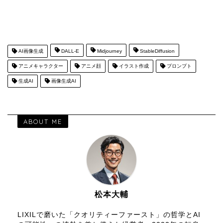
AI画像生成
DALL-E
Midjourney
StableDiffusion
アニメキャラクター
アニメ顔
イラスト作成
プロンプト
生成AI
画像生成AI
ABOUT ME
松本大輔
LIXILで磨いた「クオリティーファースト」の哲学とAI