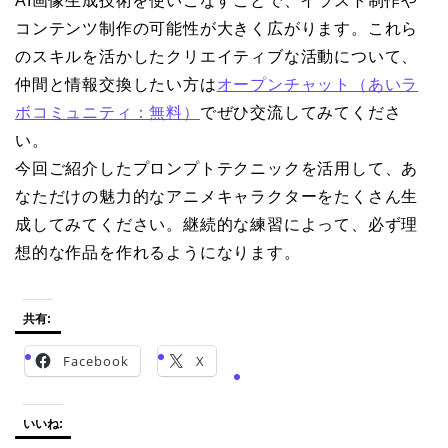
AI画像生成技術を使いこなすことで、イラスト制作や
コンテンツ制作の可能性が大きく広がります。これら
のスキルを活かしたクリエイティブな活動について、
仲間と情報交換したい方は
オープンチャット（あいラ
ボコミュニティ：無料）
でぜひ交流してみてくださ
い。
今回ご紹介したプロンプトテクニックを活用して、あ
なただけの魅力的なアニメキャラクターをたくさん生
成してみてください。継続的な練習によって、必ず理
想的な作品を作れるようになります。
共有:
Facebook
X
いいね: