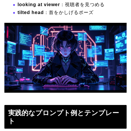
looking at viewer
：視聴者を見つめる
tilted head
：首をかしげるポーズ
実践的なプロンプト例とテンプレー
ト