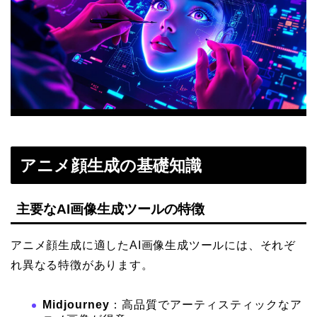
アニメ顔生成の基礎知識
主要なAI画像生成ツールの特徴
アニメ顔生成に適したAI画像生成ツールには、それぞ
れ異なる特徴があります。
Midjourney
：高品質でアーティスティックなア