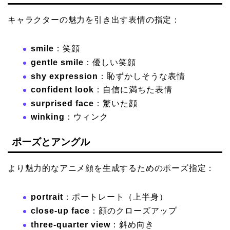
キャラクターの魅力を引き出す表情の指定：
smile
：笑顔
gentle smile
：優しい笑顔
shy expression
：恥ずかしそうな表情
confident look
：自信に満ちた表情
surprised face
：驚いた顔
winking
：ウィンク
ポーズとアングル
より魅力的なアニメ顔を生成するためのポーズ指定：
portrait
：ポートレート（上半身）
close-up face
：顔のクローズアップ
three-quarter view
：斜め向き