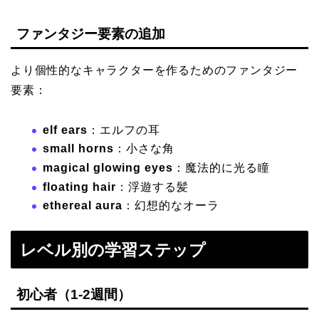
ファンタジー要素の追加
より個性的なキャラクターを作るためのファンタジー
要素：
elf ears
：エルフの耳
small horns
：小さな角
magical glowing eyes
：魔法的に光る瞳
floating hair
：浮遊する髪
ethereal aura
：幻想的なオーラ
レベル別の学習ステップ
初心者（1-2週間）