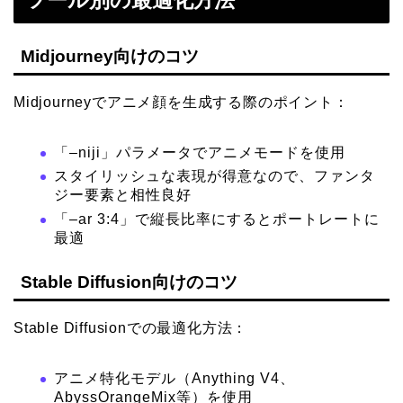
ツール別の最適化方法
Midjourney向けのコツ
Midjourneyでアニメ顔を生成する際のポイント：
「–niji」パラメータでアニメモードを使用
スタイリッシュな表現が得意なので、ファンタ
ジー要素と相性良好
「–ar 3:4」で縦長比率にするとポートレートに
最適
Stable Diffusion向けのコツ
Stable Diffusionでの最適化方法：
アニメ特化モデル（Anything V4、
AbyssOrangeMix等）を使用