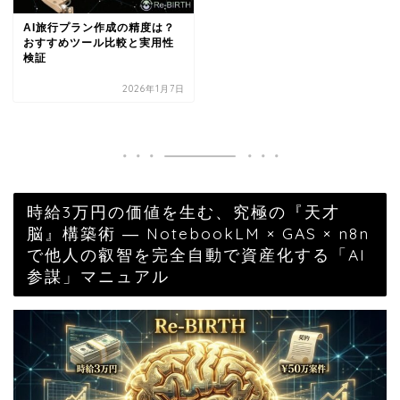
AI旅行プラン作成の精度は？
おすすめツール比較と実用性
検証
2026年1月7日
時給3万円の価値を生む、究極の『天才
脳』構築術 ― NotebookLM × GAS × n8n
で他人の叡智を完全自動で資産化する「AI
参謀」マニュアル