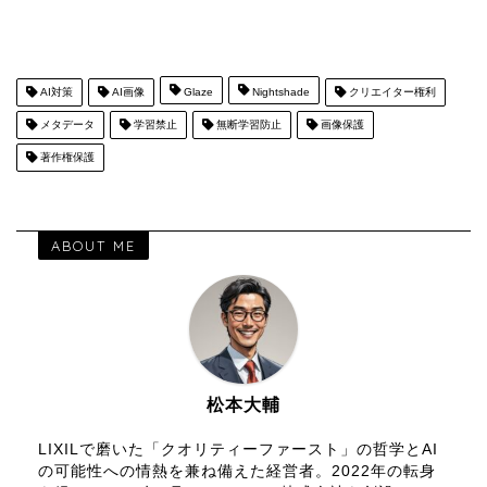
AI対策
AI画像
Glaze
Nightshade
クリエイター権利
メタデータ
学習禁止
無断学習防止
画像保護
著作権保護
ABOUT ME
松本大輔
LIXILで磨いた「クオリティーファースト」の哲学とAI
の可能性への情熱を兼ね備えた経営者。2022年の転身