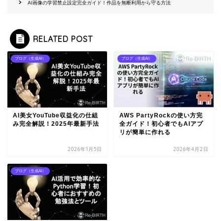
AI画像の学習禁止設定完全ガイド！作品を無断利用から守る方法
RELATED POST
ブログ（生成AI）
ブログ（生成AI）
AI美女YouTube収益化の仕組
AWS PartyRockの使い方完
み完全解説！2025年最新手法
全ガイド！初心者でもAIアプ
リが簡単に作れる
2026年1月5日
2026年4月2日
ブログ（生成AI）