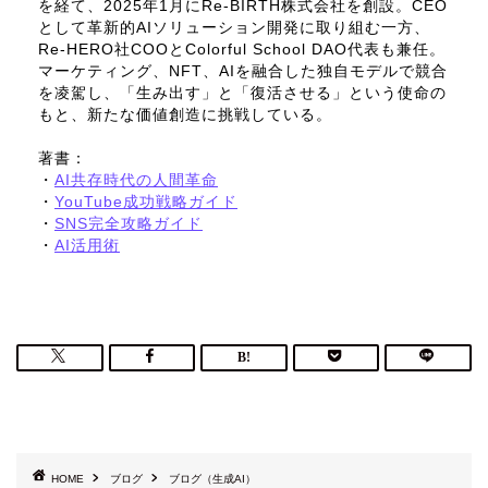
を経て、2025年1月にRe-BIRTH株式会社を創設。CEO
として革新的AIソリューション開発に取り組む一方、
Re-HERO社COOとColorful School DAO代表も兼任。
マーケティング、NFT、AIを融合した独自モデルで競合
を凌駕し、「生み出す」と「復活させる」という使命の
もと、新たな価値創造に挑戦している。
著書：
・
AI共存時代の人間革命
・
YouTube成功戦略ガイド
・
SNS完全攻略ガイド
・
AI活用術
HOME
ブログ
ブログ（生成AI）