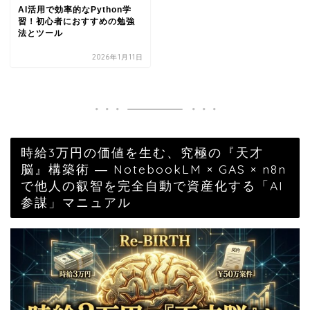
AI活用で効率的なPython学
習！初心者におすすめの勉強
法とツール
2026年1月11日
時給3万円の価値を生む、究極の『天才
脳』構築術 ― NotebookLM × GAS × n8n
で他人の叡智を完全自動で資産化する「AI
参謀」マニュアル