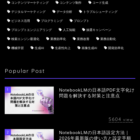
コンテンツマーケティング
コンテンツ制作
コード生成
デジタルマーケティング
データ分析
トラブルシューティング
ビジネス活用
プログラミング
プロンプト
プロンプトエンジニアリング
人工知能
抽選キャンペーン
検索エンジン最適化
業務効率化
業務改善
業務自動化
機械学習
生成AI
生産性向上
画像生成AI
開発効率化
Popular Post
1
NotebookLMの日本語PDF文字化け
問題を解決する対策と注意点
5604
view
2
NotebookLMの日本語設定方法｜
会社概要
2026年最新版の使い方と設定手順