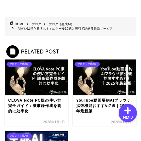
会社概要
HOME
ブログ
ブログ（生成AI）
AI占いは当たる？おすすめツール10選と無料で試せる最新サービス
サービス
RELATED POST
採用情報
ブログ（生成AI）
ブログ（生成AI）
お問い合わせ
CLOVA Note PC版の使い方
YouTube動画要約AIブラウザ
完全ガイド：議事録作成を劇
拡張機能おすすめ7選｜2025
的に効率化
年最新版
MENU
2026年1月4日
2026年1月9日
ブログ（生成AI）