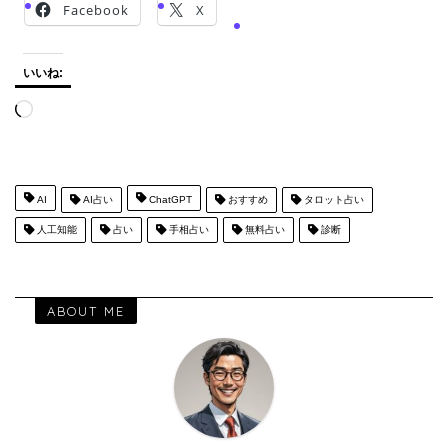
Facebook
X
いいね:
読
み
込
み
中…
AI
AI占い
ChatGPT
おすすめ
タロット占い
人工知能
占い
手相占い
無料占い
診断
ABOUT ME