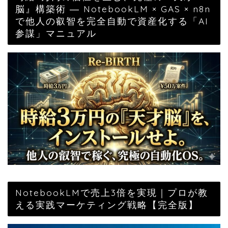
脳』構築術 ― NotebookLM × GAS × n8n
で他人の叡智を完全自動で資産化する「AI
参謀」マニュアル
NotebookLMで売上3倍を実現｜プロが教
える実践マーケティング戦略【完全版】