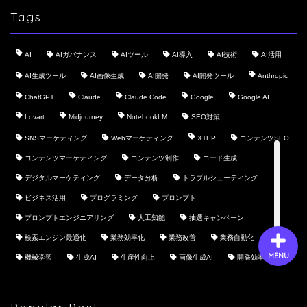
Tags
会社概要
AI
AIガバナンス
AIツール
AI導入
AI技術
AI活用
AI生成ツール
AI画像生成
AI開発
AI開発ツール
Anthropic
サービス
ChatGPT
Claude
Claude Code
Google
Google AI
Lovart
Midjourney
NotebookLM
SEO対策
採用情報
SNSマーケティング
Webマーケティング
XTEP
コンテンツSEO
コンテンツマーケティング
コンテンツ制作
コード生成
お問い合わせ
デジタルマーケティング
データ分析
トラブルシューティング
ビジネス活用
プログラミング
プロンプト
プロンプトエンジニアリング
人工知能
抽選キャンペーン
検索エンジン最適化
業務効率化
業務改善
業務自動化
MENU
機械学習
生成AI
生産性向上
画像生成AI
開発効率化