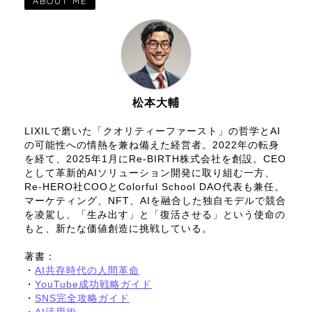
ABOUT ME
松本大輔
LIXILで磨いた「クオリティーファースト」の哲学とAI
の可能性への情熱を兼ね備えた経営者。2022年の転身
を経て、2025年1月にRe-BIRTH株式会社を創設。CEO
として革新的AIソリューション開発に取り組む一方、
Re-HERO社COOとColorful School DAO代表も兼任。
マーケティング、NFT、AIを融合した独自モデルで競合
を凌駕し、「生み出す」と「復活させる」という使命の
もと、新たな価値創造に挑戦している。
著書：
・
AI共存時代の人間革命
・
YouTube成功戦略ガイド
・
SNS完全攻略ガイド