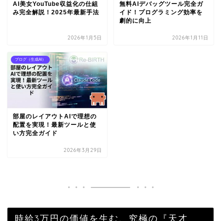
AI美女YouTube収益化の仕組
無料AIデバッグツール完全ガ
み完全解説！2025年最新手法
イド！プログラミング効率を
劇的に向上
2026年1月5日
2026年1月11日
ブログ（生成AI）
部屋のレイアウトAIで理想の
配置を実現！最新ツールと使
い方完全ガイド
2026年3月29日
時給3万円の価値を生む、究極の『天才