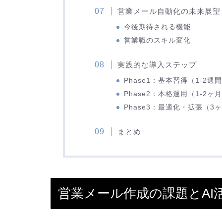
営業メール自動化の未来展望
今後期待される機能
営業職のスキル変化
実践的な導入ステップ
Phase1：基本習得（1-2週
Phase2：本格運用（1-2ヶ
Phase3：最適化・拡張（3
まとめ
営業メール作成の課題とAI