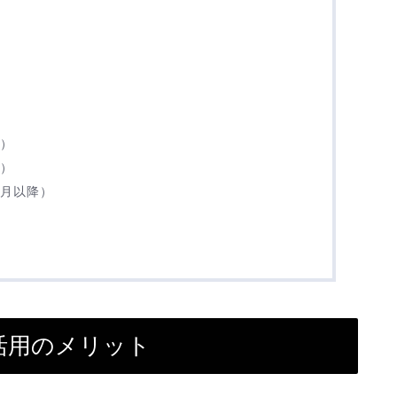
間）
月）
ヶ月以降）
活用のメリット