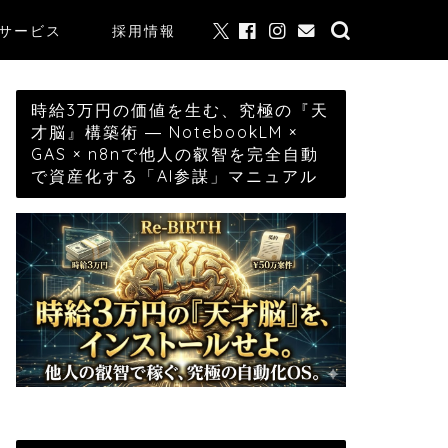
サービス
採用情報
時給3万円の価値を生む、究極の『天
才脳』構築術 ― NotebookLM ×
GAS × n8nで他人の叡智を完全自動
で資産化する「AI参謀」マニュアル