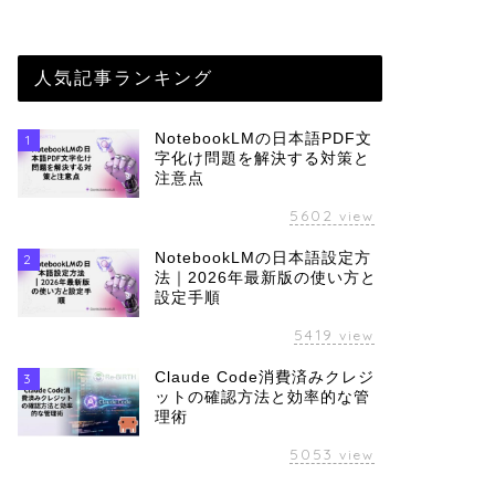
人気記事ランキング
NotebookLMの日本語PDF文
1
字化け問題を解決する対策と
注意点
5602
view
NotebookLMの日本語設定方
2
法｜2026年最新版の使い方と
設定手順
5419
view
Claude Code消費済みクレジ
3
ットの確認方法と効率的な管
理術
5053
view