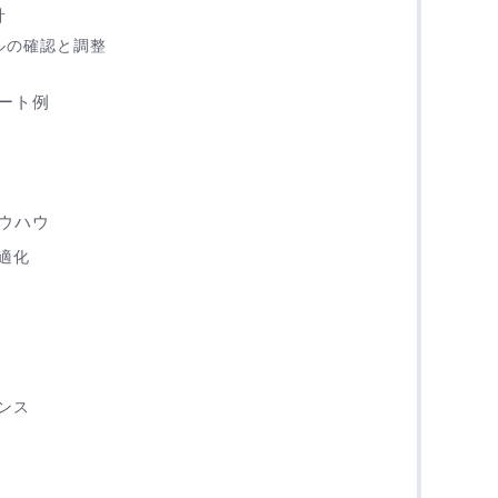
計
ルの確認と調整
ート例
ウハウ
適化
ンス