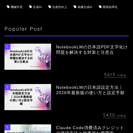
機械学習
生成AI
生産性向上
画像生成AI
開発効率化
Popular Post
1
NotebookLMの日本語PDF文字化け
問題を解決する対策と注意点
5613
view
2
NotebookLMの日本語設定方法｜
会社概要
2026年最新版の使い方と設定手順
サービス
5430
view
採用情報
3
Claude Code消費済みクレジット