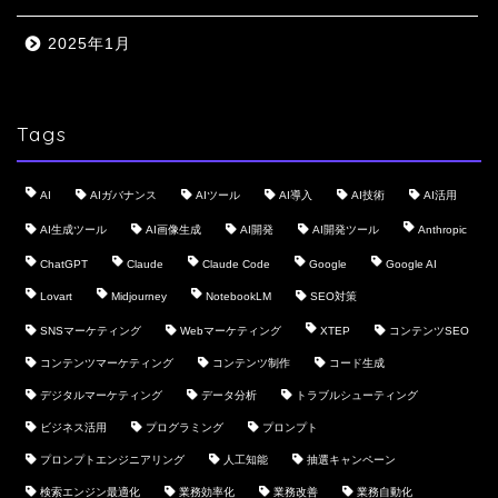
2025年1月
Tags
AI
AIガバナンス
AIツール
AI導入
AI技術
AI活用
AI生成ツール
AI画像生成
AI開発
AI開発ツール
Anthropic
ChatGPT
Claude
Claude Code
Google
Google AI
Lovart
Midjourney
NotebookLM
SEO対策
SNSマーケティング
Webマーケティング
XTEP
コンテンツSEO
コンテンツマーケティング
コンテンツ制作
コード生成
デジタルマーケティング
データ分析
トラブルシューティング
ビジネス活用
プログラミング
プロンプト
プロンプトエンジニアリング
人工知能
抽選キャンペーン
検索エンジン最適化
業務効率化
業務改善
業務自動化