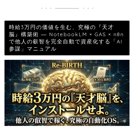
時給3万円の価値を生む、究極の『天才
脳』構築術 ― NotebookLM × GAS × n8n
で他人の叡智を完全自動で資産化する「AI
参謀」マニュアル