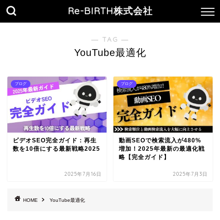
Re-BIRTH株式会社
― TAG ―
YouTube最適化
ブログ
ブログ
ビデオSEO完全ガイド：再生
動画SEOで検索流入が480%
数を10倍にする最新戦略2025
増加！2025年最新の最適化戦
略【完全ガイド】
2025年7月16日
2025年7月3日
HOME
YouTube最適化