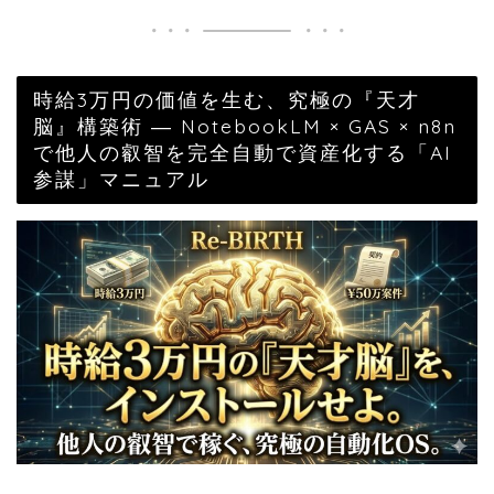
時給3万円の価値を生む、究極の『天才
脳』構築術 ― NotebookLM × GAS × n8n
で他人の叡智を完全自動で資産化する「AI
参謀」マニュアル