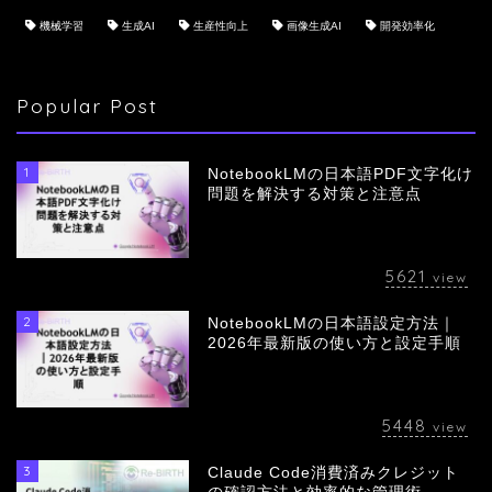
機械学習
生成AI
生産性向上
画像生成AI
開発効率化
Popular Post
1
NotebookLMの日本語PDF文字化け
問題を解決する対策と注意点
5621
view
2
NotebookLMの日本語設定方法｜
会社概要
2026年最新版の使い方と設定手順
サービス
5448
view
採用情報
3
Claude Code消費済みクレジット