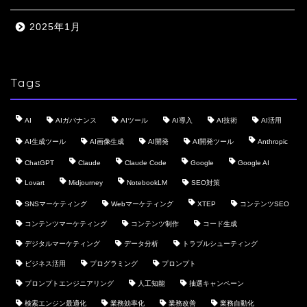
2025年1月
Tags
AI
AIガバナンス
AIツール
AI導入
AI技術
AI活用
AI生成ツール
AI画像生成
AI開発
AI開発ツール
Anthropic
ChatGPT
Claude
Claude Code
Google
Google AI
Lovart
Midjourney
NotebookLM
SEO対策
SNSマーケティング
Webマーケティング
XTEP
コンテンツSEO
コンテンツマーケティング
コンテンツ制作
コード生成
デジタルマーケティング
データ分析
トラブルシューティング
ビジネス活用
プログラミング
プロンプト
プロンプトエンジニアリング
人工知能
抽選キャンペーン
検索エンジン最適化
業務効率化
業務改善
業務自動化