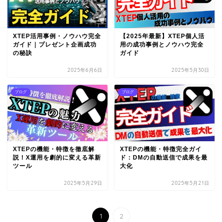
XTEP活用事例・ノウハウ完全
【2025年最新】XTEP個人活
ガイド｜プレゼント企画成功
用の成功事例とノウハウ完全
の秘訣
ガイド
2025年6月6日
2025年5月30日
ブログ
ブログ
XTEPの機能・特徴を徹底解
XTEPの機能・特徴完全ガイ
説！X運用を劇的に変える革新
ド：DMの自動送信で成果を最
ツール
大化
2025年5月29日
2025年5月21日
1
2