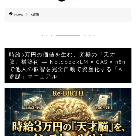
HOME
X運用
時給3万円の価値を生む、究極の『天才
脳』構築術 ― NotebookLM × GAS × n8n
で他人の叡智を完全自動で資産化する「AI
参謀」マニュアル