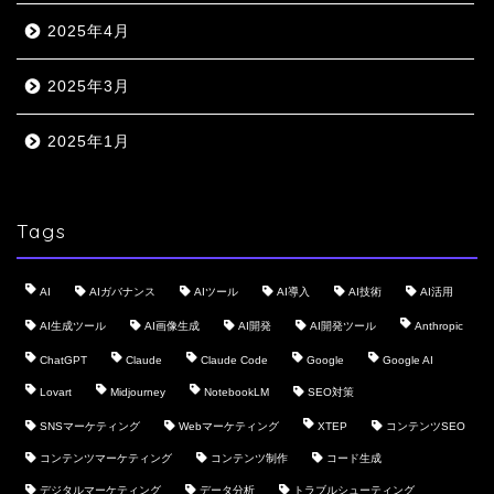
2025年4月
2025年3月
2025年1月
Tags
AI
AIガバナンス
AIツール
AI導入
AI技術
AI活用
AI生成ツール
AI画像生成
AI開発
AI開発ツール
Anthropic
ChatGPT
Claude
Claude Code
Google
Google AI
Lovart
Midjourney
NotebookLM
SEO対策
SNSマーケティング
Webマーケティング
XTEP
コンテンツSEO
コンテンツマーケティング
コンテンツ制作
コード生成
デジタルマーケティング
データ分析
トラブルシューティング