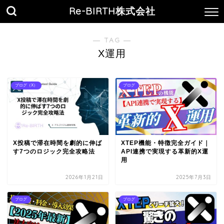
Re-BIRTH株式会社
― TAG ―
X運用
ブログ（X）
ブログ
X投稿で滞在時間を劇的に伸ば
XTEP機能・特徴完全ガイド｜
す7つのロジック完全攻略法
API連携で実現する革新的X運
用
2026年1月21日
2025年7月3日
ブログ
ブログ