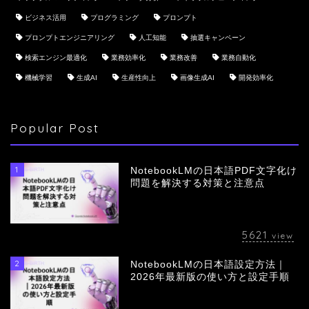
ビジネス活用
プログラミング
プロンプト
プロンプトエンジニアリング
人工知能
抽選キャンペーン
検索エンジン最適化
業務効率化
業務改善
業務自動化
機械学習
生成AI
生産性向上
画像生成AI
開発効率化
Popular Post
1
NotebookLMの日本語PDF文字化け
問題を解決する対策と注意点
5621
view
2
NotebookLMの日本語設定方法｜
会社概要
2026年最新版の使い方と設定手順