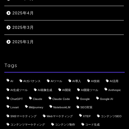
2025年4月
2025年3月
2025年1月
Tags
AI
AIガバナンス
AIツール
AI導入
AI技術
AI活用
AI生成ツール
AI画像生成
AI開発
AI開発ツール
Anthropic
ChatGPT
Claude
Claude Code
Google
Google AI
Lovart
Midjourney
NotebookLM
SEO対策
SNSマーケティング
Webマーケティング
XTEP
コンテンツSEO
コンテンツマーケティング
コンテンツ制作
コード生成