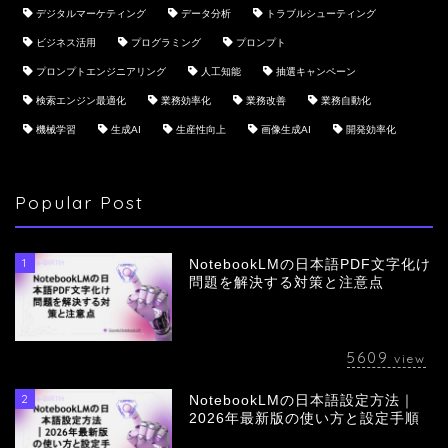
デジタルマーケティング
データ分析
トラブルシューティング
ビジネス活用
プログラミング
プロンプト
プロンプトエンジニアリング
人工知能
抽選キャンペーン
検索エンジン最適化
業務効率化
業務改善
業務自動化
機械学習
生成AI
生産性向上
画像生成AI
開発効率化
Popular Post
1
NotebookLMの日本語PDF文字化け
問題を解決する対策と注意点
5609
view
2
NotebookLMの日本語設定方法｜
会社概要
2026年最新版の使い方と設定手順