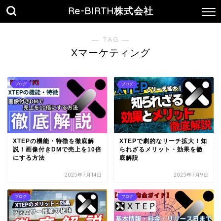
Re-BIRTH株式会社
― TAG ―
Xマーケティング
ブログ
ブログ
XTEPの機能・特徴を徹底解
XTEPで劇的なリーチ拡大！知
説！画像付きDMで売上を10倍
られざるメリット・効果を徹
にする方法
底解説
2025年7月14日
2025年7月9日
ブログ
ブログ