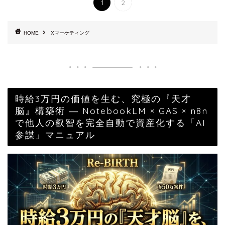
1
2
HOME
Xマーケティング
時給3万円の価値を生む、究極の『天才
脳』構築術 ― NotebookLM × GAS × n8n
で他人の叡智を完全自動で資産化する「AI
参謀」マニュアル