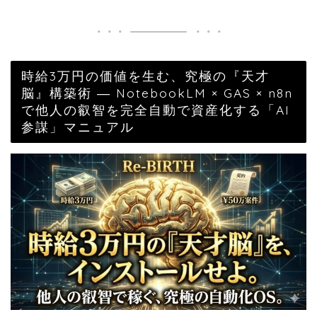
時給3万円の価値を生む、究極の『天才
脳』構築術 ― NotebookLM × GAS × n8n
で他人の叡智を完全自動で資産化する「AI
参謀」マニュアル