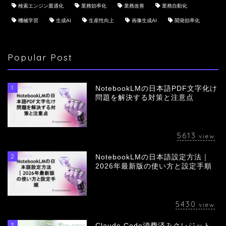
検索エンジン最適化
業務効率化
業務改善
業務自動化
機械学習
生成AI
生産性向上
画像生成AI
開発効率化
Popular Post
1
NotebookLMの日本語PDF文字化け
問題を解決する対策と注意点
5613
view
2
NotebookLMの日本語設定方法｜
会社概要
2026年最新版の使い方と設定手順
サービス
5430
view
採用情報
3
Claude Code消費済みクレジット