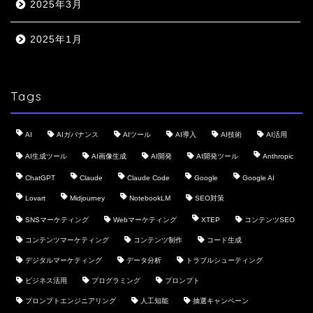
2025年3月
2025年1月
Tags
AI
AIガバナンス
AIツール
AI導入
AI技術
AI活用
AI生成ツール
AI画像生成
AI開発
AI開発ツール
Anthropic
ChatGPT
Claude
Claude Code
Google
Google AI
Lovart
Midjourney
NotebookLM
SEO対策
SNSマーケティング
Webマーケティング
XTEP
コンテンツSEO
コンテンツマーケティング
コンテンツ制作
コード生成
デジタルマーケティング
データ分析
トラブルシューティング
ビジネス活用
プログラミング
プロンプト
プロンプトエンジニアリング
人工知能
抽選キャンペーン