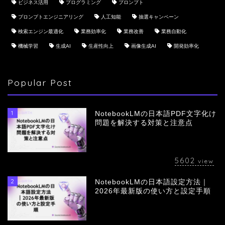
ビジネス活用
プログラミング
プロンプト
プロンプトエンジニアリング
人工知能
抽選キャンペーン
検索エンジン最適化
業務効率化
業務改善
業務自動化
機械学習
生成AI
生産性向上
画像生成AI
開発効率化
Popular Post
1
NotebookLMの日本語PDF文字化け
問題を解決する対策と注意点
5602
view
2
NotebookLMの日本語設定方法｜
会社概要
2026年最新版の使い方と設定手順
サービス