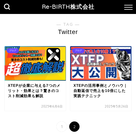
Re-BIRTH株式会社
― TAG ―
Twitter
ブログ
ブログ
XTEPが企業に与える7つのメ
XTEPの活用事例とノウハウ｜
リット・効果とは？驚きのコ
自動返信で売上を10倍にした
スト削減効果も解説
実践テクニック
2025年6月6日
2025年5月26日
1
2