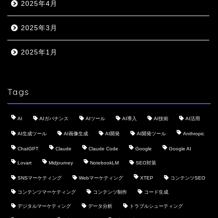
2025年4月
2025年3月
2025年1月
Tags
AI
AIガバナンス
AIツール
AI導入
AI技術
AI活用
AI生成ツール
AI画像生成
AI開発
AI開発ツール
Anthropic
ChatGPT
Claude
Claude Code
Google
Google AI
Lovart
Midjourney
NotebookLM
SEO対策
SNSマーケティング
Webマーケティング
XTEP
コンテンツSEO
コンテンツマーケティング
コンテンツ制作
コード生成
デジタルマーケティング
データ分析
トラブルシューティング