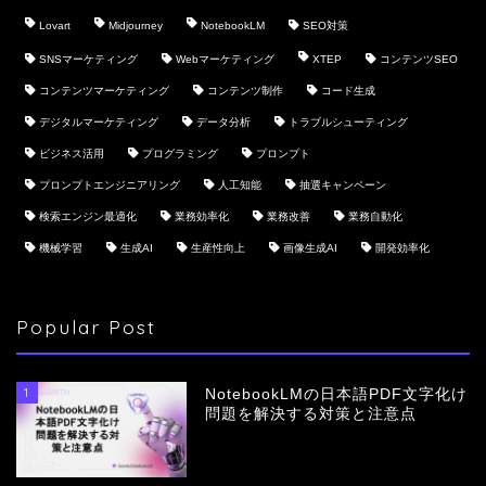
Lovart
Midjourney
NotebookLM
SEO対策
SNSマーケティング
Webマーケティング
XTEP
コンテンツSEO
コンテンツマーケティング
コンテンツ制作
コード生成
デジタルマーケティング
データ分析
トラブルシューティング
ビジネス活用
プログラミング
プロンプト
プロンプトエンジニアリング
人工知能
抽選キャンペーン
検索エンジン最適化
業務効率化
業務改善
業務自動化
機械学習
生成AI
生産性向上
画像生成AI
開発効率化
Popular Post
1
NotebookLMの日本語PDF文字化け
問題を解決する対策と注意点