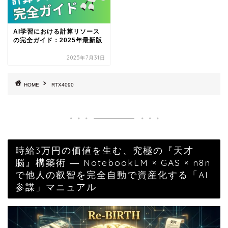
AI学習における計算リソース
の完全ガイド：2025年最新版
2025年7月31日
HOME
RTX4090
時給3万円の価値を生む、究極の『天才
脳』構築術 ― NotebookLM × GAS × n8n
で他人の叡智を完全自動で資産化する「AI
参謀」マニュアル