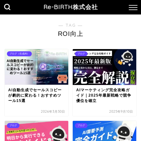
Re-BIRTH株式会社
― TAG ―
ROI向上
ブログ（生成AI）
ブログ
AI自動生成でセールスコピー
AIマーケティング完全攻略ガ
が劇的に変わる！おすすめツ
イド｜2025年最新戦略で競争
ール15選
優位を確立
2026年3月30日
2025年9月10日
ブログ
ブログ