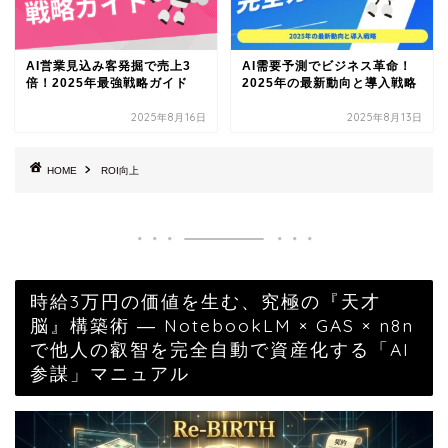
AI営業見込み客発掘で売上3
AI需要予測でビジネス革命！
倍！2025年最強戦略ガイド
2025年の最新動向と導入戦略
2025年8月16日
2025年8月13日
HOME
ROI向上
時給3万円の価値を生む、究極の『天才
脳』構築術 ― NotebookLM × GAS × n8n
で他人の叡智を完全自動で資産化する「AI
参謀」マニュアル