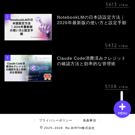
5613
view
2
NotebookLMの日本語設定方法｜
会社概要
2026年最新版の使い方と設定手順
サービス
5432
view
採用情報
3
Claude Code消費済みクレジット
の確認方法と効率的な管理術
お問い合わせ
5108
view
MENU
プライバシーポリシー
免責事項
2025–2026 Re-BIRTH株式会社