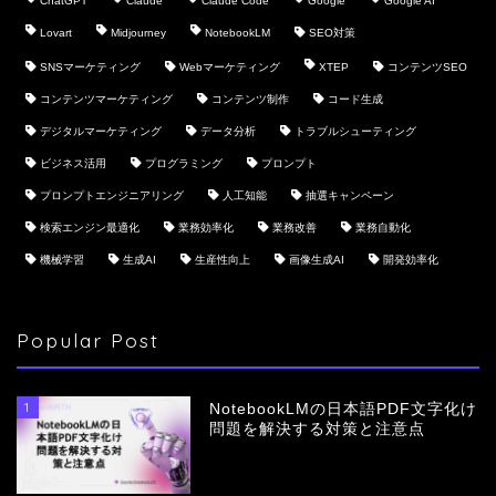
ChatGPT
Claude
Claude Code
Google
Google AI
Lovart
Midjourney
NotebookLM
SEO対策
SNSマーケティング
Webマーケティング
XTEP
コンテンツSEO
コンテンツマーケティング
コンテンツ制作
コード生成
デジタルマーケティング
データ分析
トラブルシューティング
ビジネス活用
プログラミング
プロンプト
プロンプトエンジニアリング
人工知能
抽選キャンペーン
検索エンジン最適化
業務効率化
業務改善
業務自動化
機械学習
生成AI
生産性向上
画像生成AI
開発効率化
Popular Post
1
NotebookLMの日本語PDF文字化け
問題を解決する対策と注意点