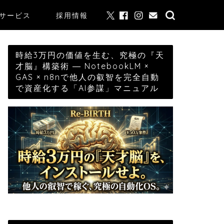
サービス
採用情報
時給3万円の価値を生む、究極の『天
才脳』構築術 ― NotebookLM ×
GAS × n8nで他人の叡智を完全自動
で資産化する「AI参謀」マニュアル