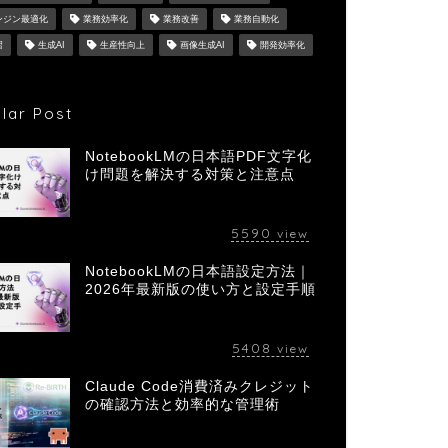
ンジン最適化
業務効率化
業務改善
業務自動化
習
生成AI
生産性向上
画像生成AI
開発効率化
lar Post
NotebookLMの日本語PDF文字化
け問題を解決する対策と注意点
5590
view
NotebookLMの日本語設定方法｜
2026年最新版の使い方と設定手順
5408
view
Claude Code消費済みクレジット
の確認方法と効率的な管理術