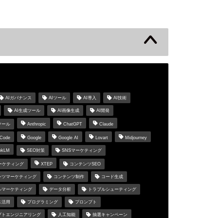
s
AIガバナンス
AIツール
AI導入
AI技術
AI生成ツール
AI画像生成
AI開発
ツール
Anthropic
ChatGPT
Claude
 Code
Google
Google AI
Lovart
Midjourney
okLM
SEO対策
SNSマーケティング
マーケティング
XTEP
コンテンツSEO
ンツマーケティング
コンテンツ制作
コード生成
ルマーケティング
データ分析
トラブルシューティング
ス活用
プログラミング
プロンプト
プトエンジニアリング
人工知能
抽選キャンペーン