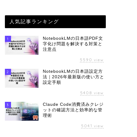
人気記事ランキング
NotebookLMの日本語PDF文
1
字化け問題を解決する対策と
注意点
5590
view
NotebookLMの日本語設定方
2
法｜2026年最新版の使い方と
設定手順
5408
view
Claude Code消費済みクレジ
3
ットの確認方法と効率的な管
理術
5041
view