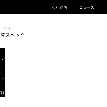
会社案内
ニュース
― TAG ―
推奨スペック
ク