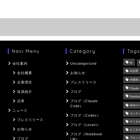
Navi Menu
Category
Tag
AI
会社案内
Uncategorized
AI活用
会社概要
お知らせ
AI開発
企業理念
プレスリリース
Claude
役員紹介
ブログ
Notebo
沿革
ブログ（Claude
Web
Code）
ニュース
コンテ
ブログ（Codex）
プレスリリース
デジタ
ブログ（Lovart）
お知らせ
ビジネ
ブログ（Notebook
プロン
ブログ
LM）