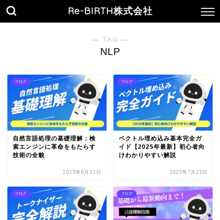
Re-BIRTH株式会社
― TAG ―
NLP
ブログ
ブログ
自然言語処理の基礎理解：検
ベクトル埋め込み基本完全ガ
索エンジンに革命をもたらす
イド【2025年最新】初心者向
技術の全貌
けわかりやすい解説
2025年8月22日
2025年7月23日
ブログ
ブログ