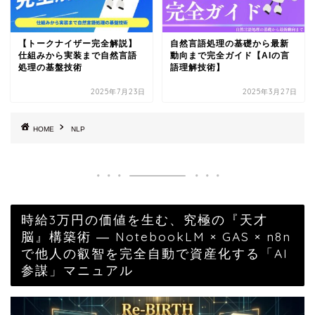
【トークナイザー完全解説】
自然言語処理の基礎から最新
仕組みから実装まで自然言語
動向まで完全ガイド【AIの言
処理の基盤技術
語理解技術】
2025年7月23日
2025年3月27日
HOME
NLP
時給3万円の価値を生む、究極の『天才
脳』構築術 ― NotebookLM × GAS × n8n
で他人の叡智を完全自動で資産化する「AI
参謀」マニュアル