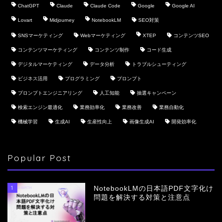
ChatGPT
Claude
Claude Code
Google
Google AI
Lovart
Midjourney
NotebookLM
SEO対策
SNSマーケティング
Webマーケティング
XTEP
コンテンツSEO
コンテンツマーケティング
コンテンツ制作
コード生成
デジタルマーケティング
データ分析
トラブルシューティング
ビジネス活用
プログラミング
プロンプト
プロンプトエンジニアリング
人工知能
抽選キャンペーン
検索エンジン最適化
業務効率化
業務改善
業務自動化
機械学習
生成AI
生産性向上
画像生成AI
開発効率化
Popular Post
1
NotebookLMの日本語PDF文字化け
問題を解決する対策と注意点