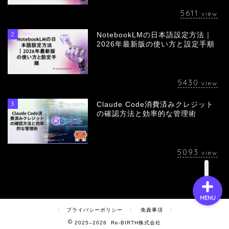
5611
view
2
NotebookLMの日本語設定方法｜
会社概要
2026年最新版の使い方と設定手順
サービス
5430
view
採用情報
3
Claude Code消費済みクレジット
の確認方法と効率的な管理術
お問い合わせ
5093
view
MENU
プライバシーポリシー
免責事項
2025–2026 Re-BIRTH株式会社