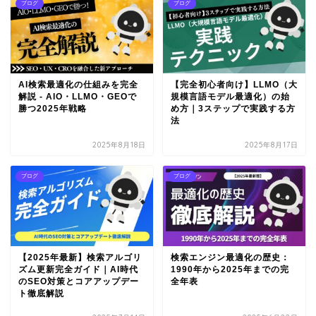
ブログ
ブログ
AI検索最適化の仕組みを完全
【完全初心者向け】LLMO（大
解説 - AIO・LLMO・GEOで
規模言語モデル最適化）の始
勝つ2025年戦略
め方｜3ステップで実践する方
法
2025年8月18日
2025年8月17日
ブログ
ブログ
【2025年最新】検索アルゴリ
検索エンジン最適化の歴史：
ズム更新完全ガイド｜AI時代
1990年から2025年までの完
のSEO対策とコアアップデー
全年表
ト徹底解説