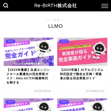
Re-BIRTH株式会社
― TAG ―
LLMO
ブログ
ブログ
【2025年最新】生成エンジン
【2025年版】AIアルゴリズム
クロール最適化の完全実装ガ
対応設定で競合を圧倒！実践
イド：llms.txtでAI検索時代
者が語る完全実装ガイド
を制する
2025年9月1日
2025年8月26日
ブログ
ブログ