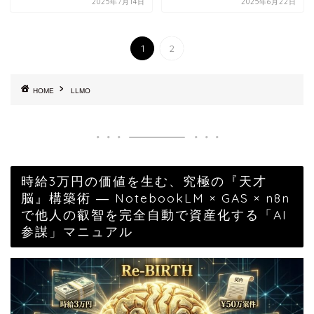
2025年7月14日
2025年6月22日
1
2
HOME
LLMO
時給3万円の価値を生む、究極の『天才
脳』構築術 ― NotebookLM × GAS × n8n
で他人の叡智を完全自動で資産化する「AI
参謀」マニュアル