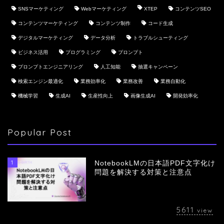
SNSマーケティング
Webマーケティング
XTEP
コンテンツSEO
コンテンツマーケティング
コンテンツ制作
コード生成
デジタルマーケティング
データ分析
トラブルシューティング
ビジネス活用
プログラミング
プロンプト
プロンプトエンジニアリング
人工知能
抽選キャンペーン
検索エンジン最適化
業務効率化
業務改善
業務自動化
機械学習
生成AI
生産性向上
画像生成AI
開発効率化
Popular Post
1
NotebookLMの日本語PDF文字化け
問題を解決する対策と注意点
5611
view