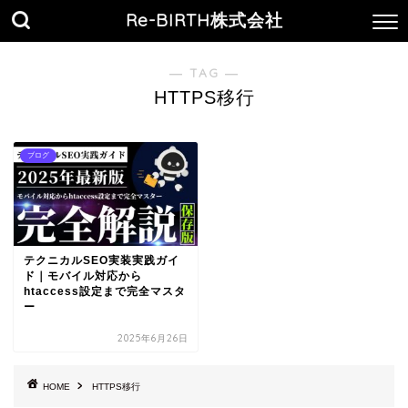
Re-BIRTH株式会社
― TAG ―
HTTPS移行
ブログ
テクニカルSEO実装実践ガイ
ド｜モバイル対応から
htaccess設定まで完全マスタ
ー
2025年6月26日
HOME
HTTPS移行