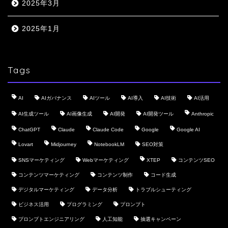
2025年3月
2025年1月
Tags
AI
AIガバナンス
AIツール
AI導入
AI技術
AI活用
AI生成ツール
AI画像生成
AI開発
AI開発ツール
Anthropic
ChatGPT
Claude
Claude Code
Google
Google AI
Lovart
Midjourney
NotebookLM
SEO対策
SNSマーケティング
Webマーケティング
XTEP
コンテンツSEO
コンテンツマーケティング
コンテンツ制作
コード生成
デジタルマーケティング
データ分析
トラブルシューティング
ビジネス活用
プログラミング
プロンプト
プロンプトエンジニアリング
人工知能
抽選キャンペーン