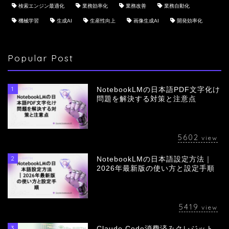
検索エンジン最適化
業務効率化
業務改善
業務自動化
機械学習
生成AI
生産性向上
画像生成AI
開発効率化
Popular Post
1
NotebookLMの日本語PDF文字化け
問題を解決する対策と注意点
5602
view
2
NotebookLMの日本語設定方法｜
会社概要
2026年最新版の使い方と設定手順
サービス
5419
view
採用情報
3
Claude Code消費済みクレジット