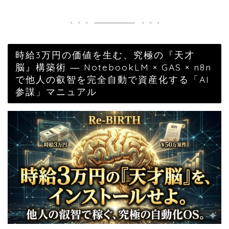
時給3万円の価値を生む、究極の『天才
脳』構築術 ― NotebookLM × GAS × n8n
で他人の叡智を完全自動で資産化する「AI
参謀」マニュアル