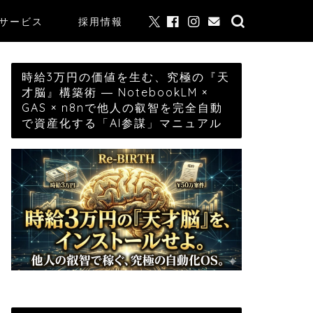
サービス
採用情報
時給3万円の価値を生む、究極の『天
才脳』構築術 ― NotebookLM ×
GAS × n8nで他人の叡智を完全自動
で資産化する「AI参謀」マニュアル