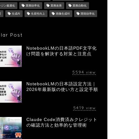
ンジン最適化
業務効率化
業務改善
業務自動化
習
生成AI
生産性向上
画像生成AI
開発効率化
lar Post
NotebookLMの日本語PDF文字化
け問題を解決する対策と注意点
5594
view
NotebookLMの日本語設定方法｜
2026年最新版の使い方と設定手順
5419
view
Claude Code消費済みクレジット
の確認方法と効率的な管理術