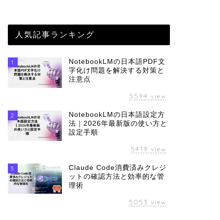
人気記事ランキング
NotebookLMの日本語PDF文
1
字化け問題を解決する対策と
注意点
5594
view
NotebookLMの日本語設定方
2
法｜2026年最新版の使い方と
設定手順
5419
view
Claude Code消費済みクレジ
3
ットの確認方法と効率的な管
理術
5053
view