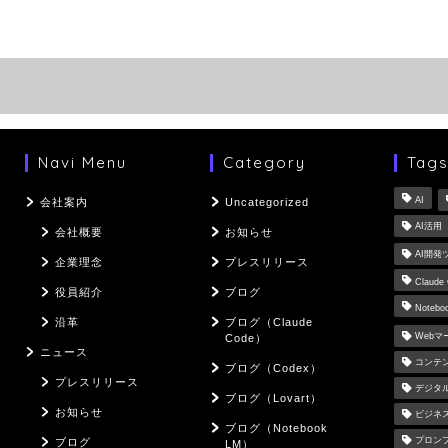
Navi Menu
Category
Tag
AI
会社案内
Uncategorized
AI活用
会社概要
お知らせ
AI開発
企業理念
プレスリリース
Claude
役員紹介
ブログ
Notebo
沿革
ブログ（Claude
Web
Code）
ニュース
コンテ
ブログ（Codex）
プレスリリース
デジタ
ブログ（Lovart）
お知らせ
ビジネ
ブログ（Notebook
プロン
ブログ
LM）