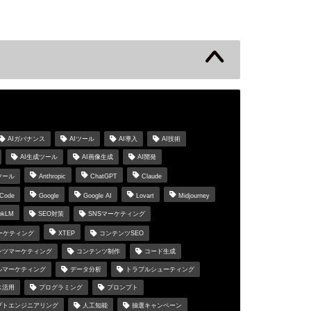
s
AIガバナンス
AIツール
AI導入
AI技術
AI生成ツール
AI画像生成
AI開発
ツール
Anthropic
ChatGPT
Claude
 Code
Google
Google AI
Lovart
Midjourney
okLM
SEO対策
SNSマーケティング
マーケティング
XTEP
コンテンツSEO
ンツマーケティング
コンテンツ制作
コード生成
ルマーケティング
データ分析
トラブルシューティング
ス活用
プログラミング
プロンプト
プトエンジニアリング
人工知能
抽選キャンペーン