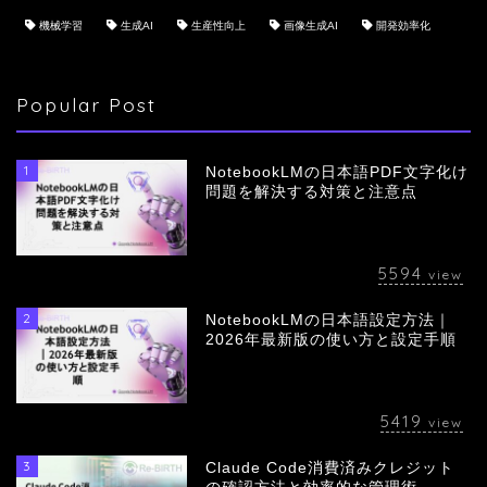
機械学習
生成AI
生産性向上
画像生成AI
開発効率化
Popular Post
1
NotebookLMの日本語PDF文字化け
問題を解決する対策と注意点
5594
view
2
NotebookLMの日本語設定方法｜
会社概要
2026年最新版の使い方と設定手順
サービス
5419
view
採用情報
3
Claude Code消費済みクレジット