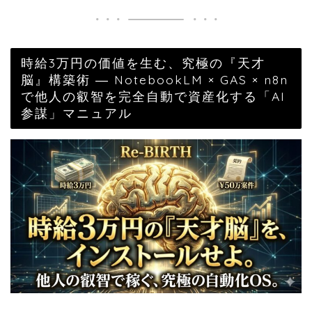
時給3万円の価値を生む、究極の『天才
脳』構築術 ― NotebookLM × GAS × n8n
で他人の叡智を完全自動で資産化する「AI
参謀」マニュアル