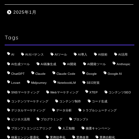
2025年1月
Tags
AI
AIガバナンス
AIツール
AI導入
AI技術
AI活用
AI生成ツール
AI画像生成
AI開発
AI開発ツール
Anthropic
ChatGPT
Claude
Claude Code
Google
Google AI
Lovart
Midjourney
NotebookLM
SEO対策
SNSマーケティング
Webマーケティング
XTEP
コンテンツSEO
コンテンツマーケティング
コンテンツ制作
コード生成
デジタルマーケティング
データ分析
トラブルシューティング
ビジネス活用
プログラミング
プロンプト
プロンプトエンジニアリング
人工知能
抽選キャンペーン
検索エンジン最適化
業務効率化
業務改善
業務自動化