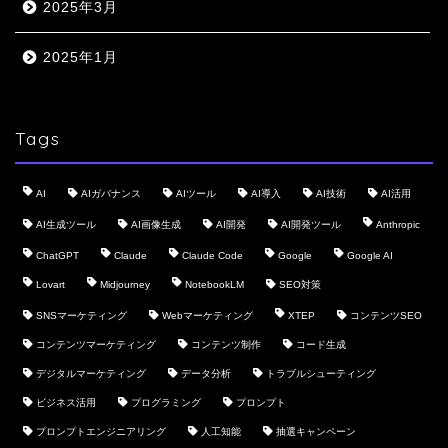
2025年3月
2025年1月
Tags
AI
AIガバナンス
AIツール
AI導入
AI技術
AI活用
AI生成ツール
AI画像生成
AI開発
AI開発ツール
Anthropic
ChatGPT
Claude
Claude Code
Google
Google AI
Lovart
Midjourney
NotebookLM
SEO対策
SNSマーケティング
Webマーケティング
XTEP
コンテンツSEO
コンテンツマーケティング
コンテンツ制作
コード生成
デジタルマーケティング
データ分析
トラブルシューティング
ビジネス活用
プログラミング
プロンプト
プロンプトエンジニアリング
人工知能
抽選キャンペーン