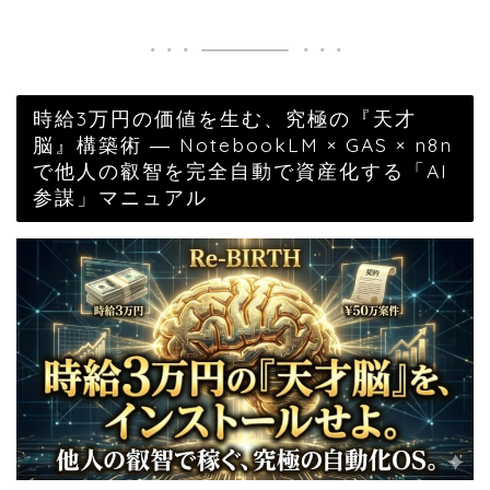
時給3万円の価値を生む、究極の『天才
脳』構築術 ― NotebookLM × GAS × n8n
で他人の叡智を完全自動で資産化する「AI
参謀」マニュアル