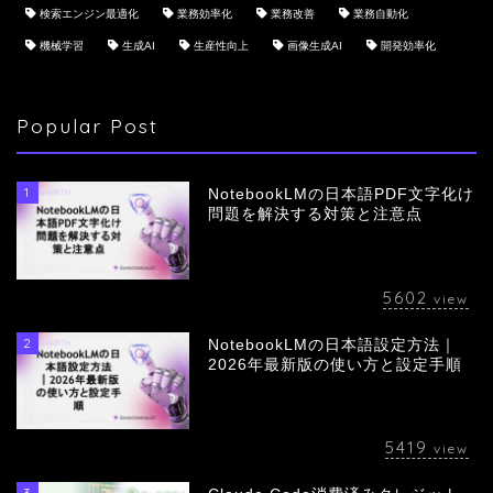
検索エンジン最適化
業務効率化
業務改善
業務自動化
機械学習
生成AI
生産性向上
画像生成AI
開発効率化
Popular Post
1
NotebookLMの日本語PDF文字化け
問題を解決する対策と注意点
5602
view
2
NotebookLMの日本語設定方法｜
会社概要
2026年最新版の使い方と設定手順
サービス
5419
view
採用情報
3