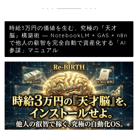
時給3万円の価値を生む、究極の『天才
脳』構築術 ― NotebookLM × GAS × n8n
で他人の叡智を完全自動で資産化する「AI
参謀」マニュアル