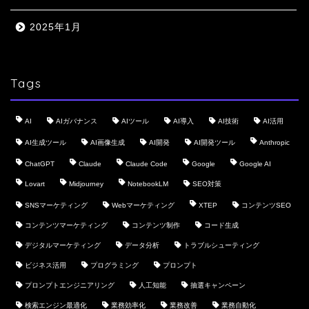
2025年1月
Tags
AI
AIガバナンス
AIツール
AI導入
AI技術
AI活用
AI生成ツール
AI画像生成
AI開発
AI開発ツール
Anthropic
ChatGPT
Claude
Claude Code
Google
Google AI
Lovart
Midjourney
NotebookLM
SEO対策
SNSマーケティング
Webマーケティング
XTEP
コンテンツSEO
コンテンツマーケティング
コンテンツ制作
コード生成
デジタルマーケティング
データ分析
トラブルシューティング
ビジネス活用
プログラミング
プロンプト
プロンプトエンジニアリング
人工知能
抽選キャンペーン
検索エンジン最適化
業務効率化
業務改善
業務自動化