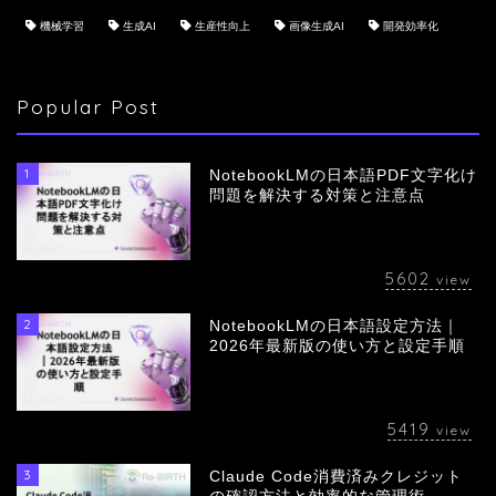
機械学習
生成AI
生産性向上
画像生成AI
開発効率化
Popular Post
1
NotebookLMの日本語PDF文字化け
問題を解決する対策と注意点
5602
view
2
NotebookLMの日本語設定方法｜
会社概要
2026年最新版の使い方と設定手順
サービス
5419
view
採用情報
3
Claude Code消費済みクレジット