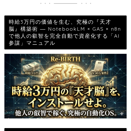
時給3万円の価値を生む、究極の『天才
脳』構築術 ― NotebookLM × GAS × n8n
で他人の叡智を完全自動で資産化する「AI
参謀」マニュアル