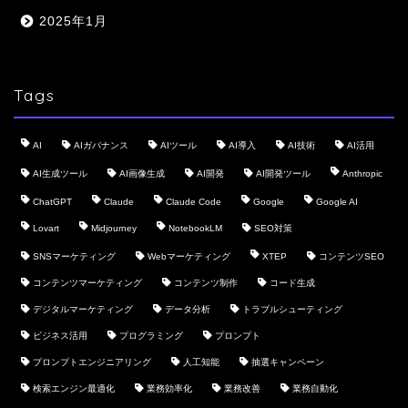
2025年1月
Tags
AI
AIガバナンス
AIツール
AI導入
AI技術
AI活用
AI生成ツール
AI画像生成
AI開発
AI開発ツール
Anthropic
ChatGPT
Claude
Claude Code
Google
Google AI
Lovart
Midjourney
NotebookLM
SEO対策
SNSマーケティング
Webマーケティング
XTEP
コンテンツSEO
コンテンツマーケティング
コンテンツ制作
コード生成
デジタルマーケティング
データ分析
トラブルシューティング
ビジネス活用
プログラミング
プロンプト
プロンプトエンジニアリング
人工知能
抽選キャンペーン
検索エンジン最適化
業務効率化
業務改善
業務自動化