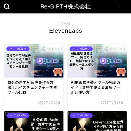
Re-BIRTH株式会社
― TAG ―
ElevenLabs
ブログ（生成AI）
ブログ（生成AI）
自分の声でAI音声を作る方
AI動画吹き替えツール完全ガ
法！ボイスチェンジャー学習
イド！無料で使える最新ツー
ツール比較
ルと使い方
2026年3月30日
2026年3月29日
ブログ（生成AI）
ブログ（生成AI）