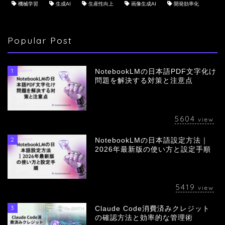
機械学習
生成AI
生産性向上
画像生成AI
開発効率化
Popular Post
1
NotebookLMの日本語PDF文字化け
問題を解決する対策と注意点
5604
view
2
NotebookLMの日本語設定方法｜
会社概要
2026年最新版の使い方と設定手順
サービス
5419
view
採用情報
3
Claude Code消費済みクレジット
の確認方法と効率的な管理術