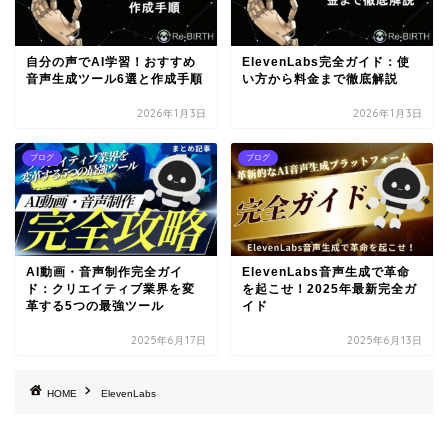
自分の声でAI学習！おすすめ
ElevenLabs完全ガイド：使
音声生成ツール6選と作成手順
い方から料金まで徹底解説
2026年1月3日
2026年1月3日
ブログ
ブログ
AI動画・音声制作完全ガイ
ElevenLabs音声生成で革命
ド：クリエイティブ業界を変
を起こせ！2025年最新完全ガ
革する5つの最強ツール
イド
2025年6月17日
2025年6月13日
HOME
ElevenLabs