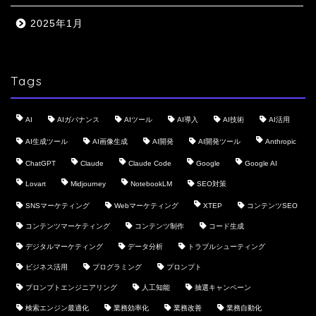
2025年1月
Tags
AI
AIガバナンス
AIツール
AI導入
AI技術
AI活用
AI生成ツール
AI画像生成
AI開発
AI開発ツール
Anthropic
ChatGPT
Claude
Claude Code
Google
Google AI
Lovart
Midjourney
NotebookLM
SEO対策
SNSマーケティング
Webマーケティング
XTEP
コンテンツSEO
コンテンツマーケティング
コンテンツ制作
コード生成
デジタルマーケティング
データ分析
トラブルシューティング
ビジネス活用
プログラミング
プロンプト
プロンプトエンジニアリング
人工知能
抽選キャンペーン
検索エンジン最適化
業務効率化
業務改善
業務自動化