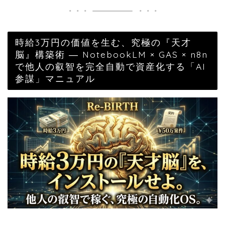
時給3万円の価値を生む、究極の『天才
脳』構築術 ― NotebookLM × GAS × n8n
で他人の叡智を完全自動で資産化する「AI
参謀」マニュアル