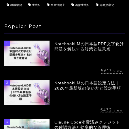
機械学習
生成AI
生産性向上
画像生成AI
開発効率化
Popular Post
1
NotebookLMの日本語PDF文字化け
問題を解決する対策と注意点
5613
view
2
NotebookLMの日本語設定方法｜
会社概要
2026年最新版の使い方と設定手順
サービス
5432
view
採用情報
3
Claude Code消費済みクレジット
の確認方法と効率的な管理術