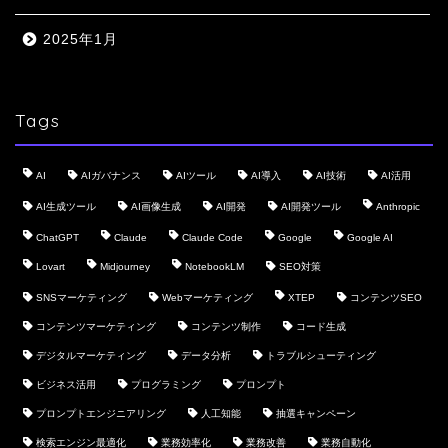
2025年1月
Tags
AI
AIガバナンス
AIツール
AI導入
AI技術
AI活用
AI生成ツール
AI画像生成
AI開発
AI開発ツール
Anthropic
ChatGPT
Claude
Claude Code
Google
Google AI
Lovart
Midjourney
NotebookLM
SEO対策
SNSマーケティング
Webマーケティング
XTEP
コンテンツSEO
コンテンツマーケティング
コンテンツ制作
コード生成
デジタルマーケティング
データ分析
トラブルシューティング
ビジネス活用
プログラミング
プロンプト
プロンプトエンジニアリング
人工知能
抽選キャンペーン
検索エンジン最適化
業務効率化
業務改善
業務自動化