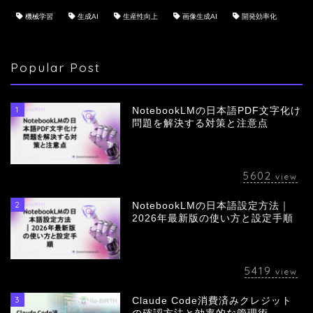
機械学習
生成AI
生産性向上
画像生成AI
開発効率化
Popular Post
1
NotebookLMの日本語PDF文字化け
問題を解決する対策と注意点
5602
view
2
NotebookLMの日本語設定方法｜
会社概要
2026年最新版の使い方と設定手順
サービス
5419
view
採用情報
3
Claude Code消費済みクレジット