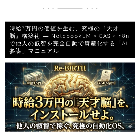
時給3万円の価値を生む、究極の『天才
脳』構築術 ― NotebookLM × GAS × n8n
で他人の叡智を完全自動で資産化する「AI
参謀」マニュアル