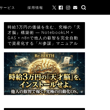
サービス
採用情報
時給3万円の価値を生む、究極の『天
才脳』構築術 ― NotebookLM ×
GAS × n8nで他人の叡智を完全自動
で資産化する「AI参謀」マニュアル