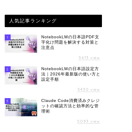
人気記事ランキング
NotebookLMの日本語PDF文
1
字化け問題を解決する対策と
注意点
5613
view
NotebookLMの日本語設定方
2
法｜2026年最新版の使い方と
設定手順
5430
view
Claude Code消費済みクレジ
3
ットの確認方法と効率的な管
理術
5093
view