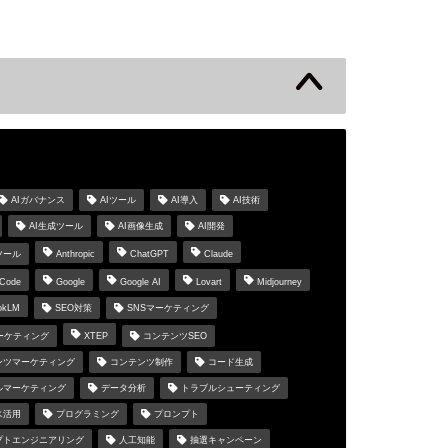
s
AIガバナンス
AIツール
AI導入
AI技術
AI生成ツール
AI画像生成
AI開発
ツール
Anthropic
ChatGPT
Claude
 Code
Google
Google AI
Lovart
Midjourney
okLM
SEO対策
SNSマーケティング
マーケティング
XTEP
コンテンツSEO
ンツマーケティング
コンテンツ制作
コード生成
ルマーケティング
データ分析
トラブルシューティング
ス活用
プログラミング
プロンプト
プトエンジニアリング
人工知能
抽選キャンペーン