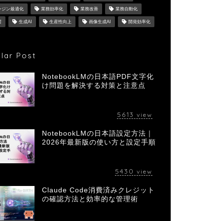
ンジン最適化
業務効率化
業務改善
業務自動化
習
生成AI
生産性向上
画像生成AI
開発効率化
lar Post
NotebookLMの日本語PDF文字化
け問題を解決する対策と注意点
5613
view
NotebookLMの日本語設定方法｜
2026年最新版の使い方と設定手順
5430
view
Claude Code消費済みクレジット
の確認方法と効率的な管理術