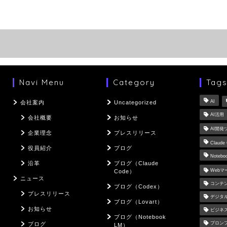
Navi Menu
Category
Tag
AI
会社案内
Uncategorized
AI活用
会社概要
お知らせ
AI開発
企業理念
プレスリリース
Claude
役員紹介
ブログ
Notebo
沿革
ブログ（Claude
Web
Code）
ニュース
コンテ
ブログ（Codex）
プレスリリース
デジタ
ブログ（Lovart）
お知らせ
ビジネ
ブログ（Notebook
プロン
ブログ
LM）