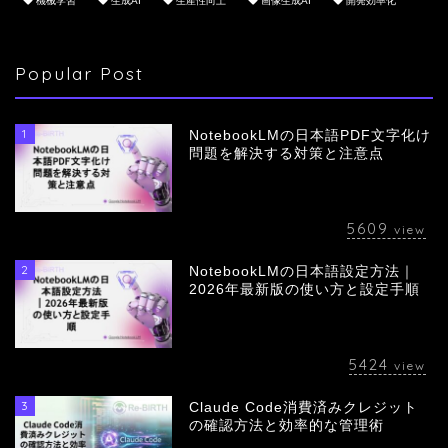
機械学習
生成AI
生産性向上
画像生成AI
開発効率化
Popular Post
1
NotebookLMの日本語PDF文字化け
問題を解決する対策と注意点
5609
view
2
NotebookLMの日本語設定方法｜
会社概要
2026年最新版の使い方と設定手順
サービス
5424
view
採用情報
3
Claude Code消費済みクレジット
の確認方法と効率的な管理術