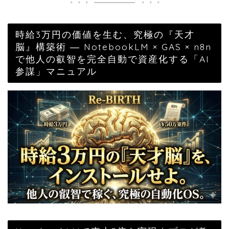
時給3万円の価値を生む、究極の『天才
脳』構築術 ― NotebookLM × GAS × n8n
で他人の叡智を完全自動で資産化する「AI
参謀」マニュアル