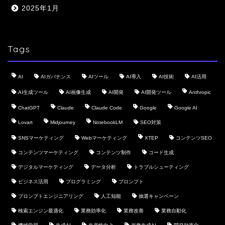
2025年1月
Tags
AI
AIガバナンス
AIツール
AI導入
AI技術
AI活用
AI生成ツール
AI画像生成
AI開発
AI開発ツール
Anthropic
ChatGPT
Claude
Claude Code
Google
Google AI
Lovart
Midjourney
NotebookLM
SEO対策
SNSマーケティング
Webマーケティング
XTEP
コンテンツSEO
コンテンツマーケティング
コンテンツ制作
コード生成
デジタルマーケティング
データ分析
トラブルシューティング
ビジネス活用
プログラミング
プロンプト
プロンプトエンジニアリング
人工知能
抽選キャンペーン
検索エンジン最適化
業務効率化
業務改善
業務自動化