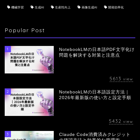
機械学習
生成AI
生産性向上
画像生成AI
開発効率化
Popular Post
1
NotebookLMの日本語PDF文字化け
問題を解決する対策と注意点
5613
view
2
NotebookLMの日本語設定方法｜
会社概要
2026年最新版の使い方と設定手順
サービス
5432
view
採用情報
3
Claude Code消費済みクレジット