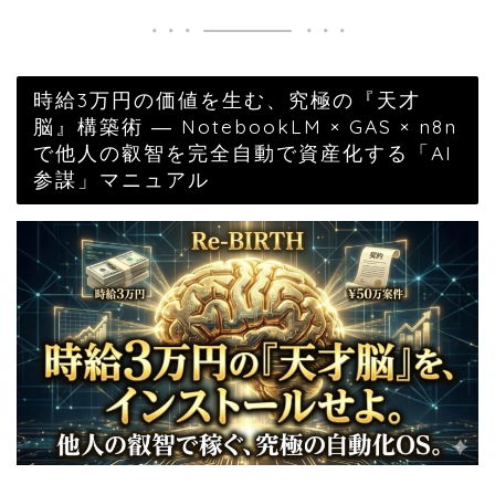
時給3万円の価値を生む、究極の『天才
脳』構築術 ― NotebookLM × GAS × n8n
で他人の叡智を完全自動で資産化する「AI
参謀」マニュアル