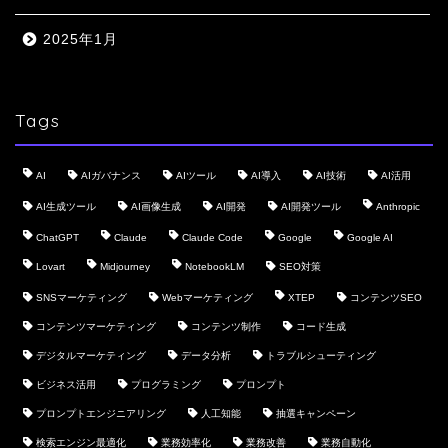
2025年1月
Tags
AI
AIガバナンス
AIツール
AI導入
AI技術
AI活用
AI生成ツール
AI画像生成
AI開発
AI開発ツール
Anthropic
ChatGPT
Claude
Claude Code
Google
Google AI
Lovart
Midjourney
NotebookLM
SEO対策
SNSマーケティング
Webマーケティング
XTEP
コンテンツSEO
コンテンツマーケティング
コンテンツ制作
コード生成
デジタルマーケティング
データ分析
トラブルシューティング
ビジネス活用
プログラミング
プロンプト
プロンプトエンジニアリング
人工知能
抽選キャンペーン
検索エンジン最適化
業務効率化
業務改善
業務自動化