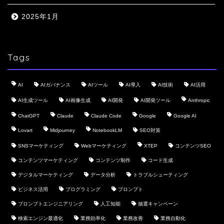
2025年1月
Tags
AI
AIガバナンス
AIツール
AI導入
AI技術
AI活用
AI生成ツール
AI画像生成
AI開発
AI開発ツール
Anthropic
ChatGPT
Claude
Claude Code
Google
Google AI
Lovart
Midjourney
NotebookLM
SEO対策
SNSマーケティング
Webマーケティング
XTEP
コンテンツSEO
コンテンツマーケティング
コンテンツ制作
コード生成
デジタルマーケティング
データ分析
トラブルシューティング
ビジネス活用
プログラミング
プロンプト
プロンプトエンジニアリング
人工知能
抽選キャンペーン
検索エンジン最適化
業務効率化
業務改善
業務自動化