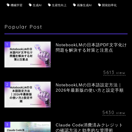
機械学習
生成AI
生産性向上
画像生成AI
開発効率化
Popular Post
1
NotebookLMの日本語PDF文字化け
問題を解決する対策と注意点
5613
view
2
NotebookLMの日本語設定方法｜
会社概要
2026年最新版の使い方と設定手順
サービス
5430
view
採用情報
3
Claude Code消費済みクレジット
の確認方法と効率的な管理術