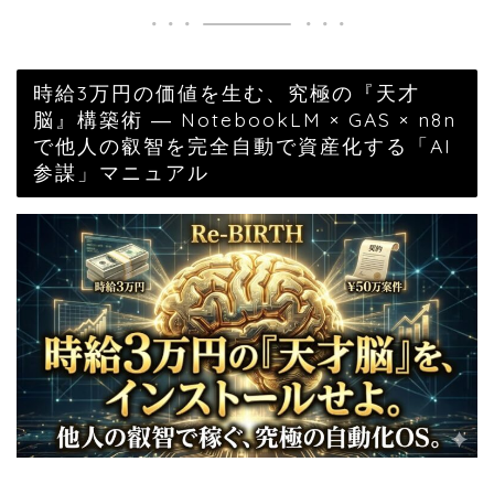
時給3万円の価値を生む、究極の『天才
脳』構築術 ― NotebookLM × GAS × n8n
で他人の叡智を完全自動で資産化する「AI
参謀」マニュアル