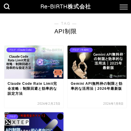
Re-BIRTH株式会社
― TAG ―
API制限
ブログ（Claude Code）
ブログ（生成AI）
Claude Code Rate Limit完
Gemini API無料枠の制限と効
全攻略：制限回避と効率的な
率的な活用法｜2026年最新版
設定方法
2026年2月23日
2026年1月8日
ブログ