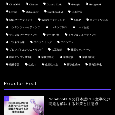
ChatGPT
Claude
Claude Code
Google
Google AI
Lovart
Midjourney
NotebookLM
SEO対策
SNSマーケティング
Webマーケティング
XTEP
コンテンツSEO
コンテンツマーケティング
コンテンツ制作
コード生成
デジタルマーケティング
データ分析
トラブルシューティング
ビジネス活用
プログラミング
プロンプト
プロンプトエンジニアリング
人工知能
抽選キャンペーン
検索エンジン最適化
業務効率化
業務改善
業務自動化
機械学習
生成AI
生産性向上
画像生成AI
開発効率化
Popular Post
1
NotebookLMの日本語PDF文字化け
問題を解決する対策と注意点