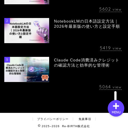
5602
view
2
NotebookLMの日本語設定方法｜
会社概要
2026年最新版の使い方と設定手順
サービス
5419
view
採用情報
3
Claude Code消費済みクレジット
の確認方法と効率的な管理術
お問い合わせ
5064
view
MENU
プライバシーポリシー
免責事項
2025–2026 Re-BIRTH株式会社