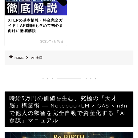
XTEPの基本情報・料金完全ガ
イド！API制限も含めて初心者
向けに徹底解説
2025年7月18日
HOME
API制限
時給3万円の価値を生む、究極の『天才
脳』構築術 ― NotebookLM × GAS × n8n
で他人の叡智を完全自動で資産化する「AI
参謀」マニュアル