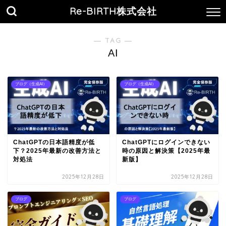
Re-BIRTH株式会社
― TAG ―
AI
ブログ（生成AI）
ブログ（生成AI）
ChatGPTの日本語精度が低
ChatGPTにログインできない
下？2025年最新の改善方法と
時の原因と解決策【2025年最
対処法
新版】
2025年12月28日
2025年12月28日
ブログ
ブログ