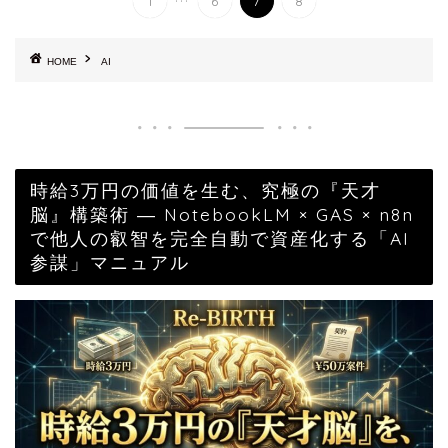
1
6
7
8
HOME
AI
時給3万円の価値を生む、究極の『天才
脳』構築術 ― NotebookLM × GAS × n8n
で他人の叡智を完全自動で資産化する「AI
参謀」マニュアル