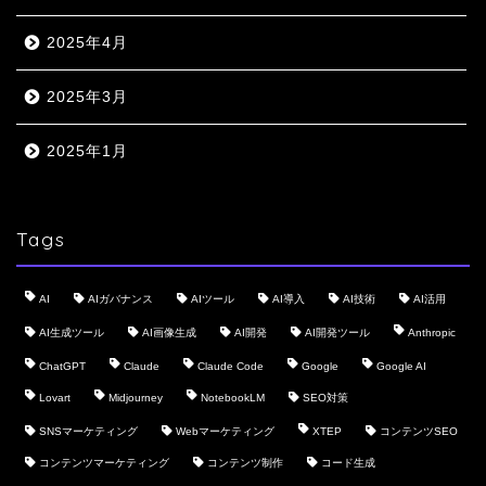
2025年4月
2025年3月
2025年1月
Tags
AI
AIガバナンス
AIツール
AI導入
AI技術
AI活用
AI生成ツール
AI画像生成
AI開発
AI開発ツール
Anthropic
ChatGPT
Claude
Claude Code
Google
Google AI
Lovart
Midjourney
NotebookLM
SEO対策
SNSマーケティング
Webマーケティング
XTEP
コンテンツSEO
コンテンツマーケティング
コンテンツ制作
コード生成