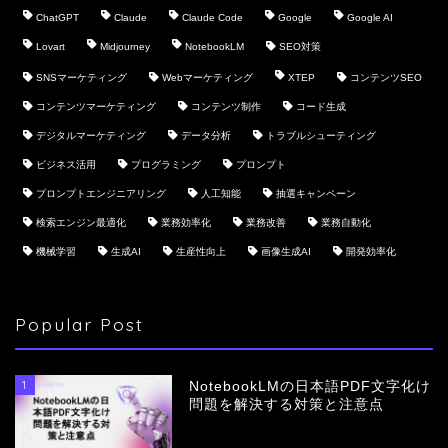
ChatGPT
Claude
Claude Code
Google
Google AI
Lovart
Midjourney
NotebookLM
SEO対策
SNSマーケティング
Webマーケティング
XTEP
コンテンツSEO
コンテンツマーケティング
コンテンツ制作
コード生成
デジタルマーケティング
データ分析
トラブルシューティング
ビジネス活用
プログラミング
プロンプト
プロンプトエンジニアリング
人工知能
抽選キャンペーン
検索エンジン最適化
業務効率化
業務改善
業務自動化
機械学習
生成AI
生産性向上
画像生成AI
開発効率化
Popular Post
1
NotebookLMの日本語PDF文字化け
問題を解決する対策と注意点