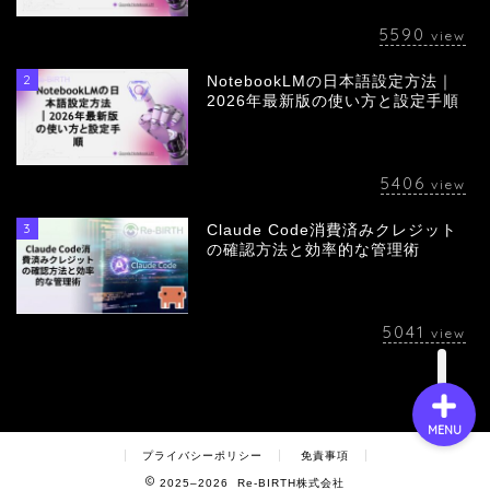
5590
view
2
NotebookLMの日本語設定方法｜
会社概要
2026年最新版の使い方と設定手順
サービス
5406
view
採用情報
3
Claude Code消費済みクレジット
の確認方法と効率的な管理術
お問い合わせ
5041
view
MENU
プライバシーポリシー
免責事項
2025–2026 Re-BIRTH株式会社