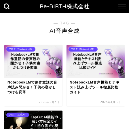
Re-BIRTH株式会社
― TAG ―
AI音声合成
ブログ（Notebook LM）
ブログ（Notebook LM）
NotebookLMで創作童話の音
NotebookLM音声機能とテキ
声読み聞かせ！子供の寝かし
スト読み上げツール徹底比較
つけを変革
ガイド
2026年2月3日
2026年1月19日
ブログ（生成AI）