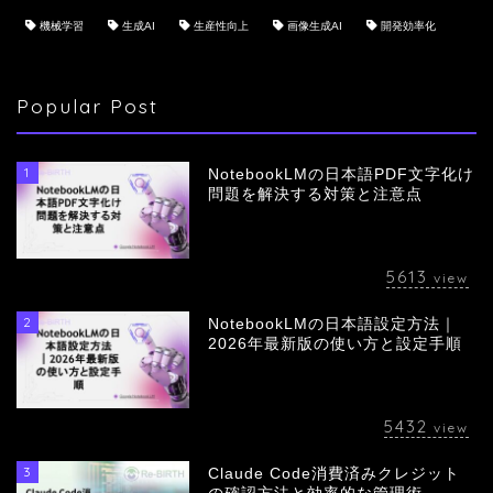
機械学習
生成AI
生産性向上
画像生成AI
開発効率化
Popular Post
1
NotebookLMの日本語PDF文字化け
問題を解決する対策と注意点
5613
view
2
NotebookLMの日本語設定方法｜
会社概要
2026年最新版の使い方と設定手順
サービス
5432
view
採用情報
3
Claude Code消費済みクレジット