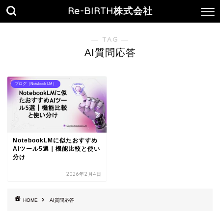
Re-BIRTH株式会社
― TAG ―
AI質問応答
ブログ（Notebook LM）
NotebookLMに似たおすすめ
AIツール5選｜機能比較と使い
分け
2026年2月4日
HOME
AI質問応答