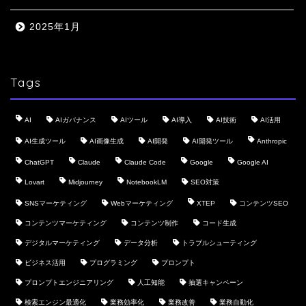
2025年1月
Tags
AI
AIガバナンス
AIツール
AI導入
AI技術
AI活用
AI生成ツール
AI画像生成
AI開発
AI開発ツール
Anthropic
ChatGPT
Claude
Claude Code
Google
Google AI
Lovart
Midjourney
NotebookLM
SEO対策
SNSマーケティング
Webマーケティング
XTEP
コンテンツSEO
コンテンツマーケティング
コンテンツ制作
コード生成
デジタルマーケティング
データ分析
トラブルシューティング
ビジネス活用
プログラミング
プロンプト
プロンプトエンジニアリング
人工知能
抽選キャンペーン
検索エンジン最適化
業務効率化
業務改善
業務自動化