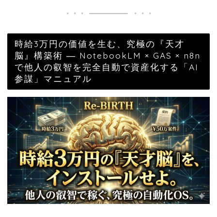
時給3万円の価値を生む、究極の『天才
脳』構築術 ― NotebookLM × GAS × n8n
で他人の叡智を完全自動で資産化する「AI
参謀」マニュアル