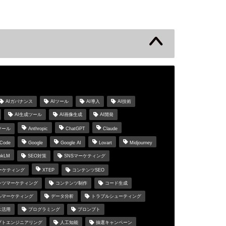
s
AIガバナンス
AIツール
AI導入
AI技術
AI生成ツール
AI画像生成
AI開発
ツール
Anthropic
ChatGPT
Claude
 Code
Google
Google AI
Lovart
Midjourney
okLM
SEO対策
SNSマーケティング
マーケティング
XTEP
コンテンツSEO
ンツマーケティング
コンテンツ制作
コード生成
ルマーケティング
データ分析
トラブルシューティング
ス活用
プログラミング
プロンプト
プトエンジニアリング
人工知能
抽選キャンペーン