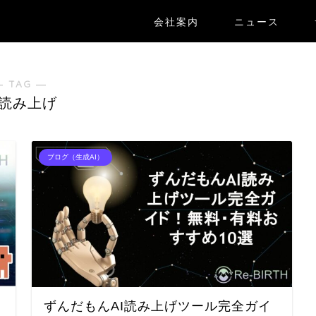
会社案内
ニュース
― TAG ―
I読み上げ
ブログ（生成AI）
ずんだもんAI読み上げツール完全ガイ