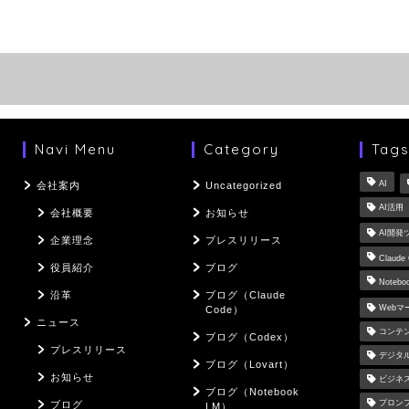
Navi Menu
Category
Tag
AI
会社案内
Uncategorized
AI活用
会社概要
お知らせ
AI開発
企業理念
プレスリリース
Claude
役員紹介
ブログ
Notebo
沿革
ブログ（Claude
Web
Code）
ニュース
コンテ
ブログ（Codex）
プレスリリース
デジタ
ブログ（Lovart）
お知らせ
ビジネ
ブログ（Notebook
プロン
ブログ
LM）