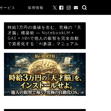
サービス
採用情報
時給3万円の価値を生む、究極の『天
才脳』構築術 ― NotebookLM ×
GAS × n8nで他人の叡智を完全自動
で資産化する「AI参謀」マニュアル