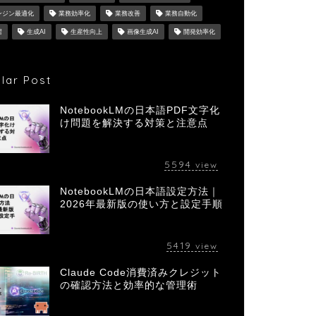
ンジン最適化
業務効率化
業務改善
業務自動化
習
生成AI
生産性向上
画像生成AI
開発効率化
lar Post
NotebookLMの日本語PDF文字化
け問題を解決する対策と注意点
5594
view
NotebookLMの日本語設定方法｜
2026年最新版の使い方と設定手順
5419
view
Claude Code消費済みクレジット
の確認方法と効率的な管理術