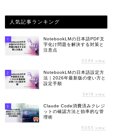
人気記事ランキング
NotebookLMの日本語PDF文
1
字化け問題を解決する対策と
注意点
5594
view
NotebookLMの日本語設定方
2
法｜2026年最新版の使い方と
設定手順
5419
view
Claude Code消費済みクレジ
3
ットの確認方法と効率的な管
理術
5053
view