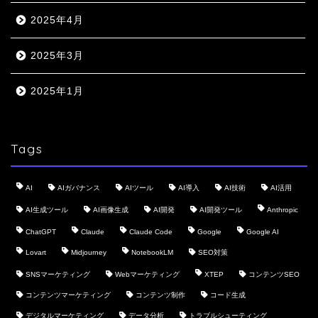
2025年4月
2025年3月
2025年1月
Tags
AI
AIガバナンス
AIツール
AI導入
AI技術
AI活用
AI生成ツール
AI画像生成
AI開発
AI開発ツール
Anthropic
ChatGPT
Claude
Claude Code
Google
Google AI
Lovart
Midjourney
NotebookLM
SEO対策
SNSマーケティング
Webマーケティング
XTEP
コンテンツSEO
コンテンツマーケティング
コンテンツ制作
コード生成
デジタルマーケティング
データ分析
トラブルシューティング