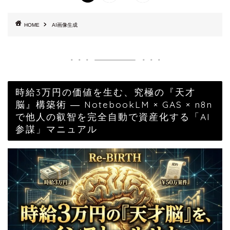
HOME
AI画像生成
時給3万円の価値を生む、究極の『天才
脳』構築術 ― NotebookLM × GAS × n8n
で他人の叡智を完全自動で資産化する「AI
参謀」マニュアル