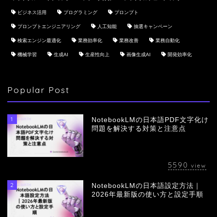
ビジネス活用
プログラミング
プロンプト
プロンプトエンジニアリング
人工知能
抽選キャンペーン
検索エンジン最適化
業務効率化
業務改善
業務自動化
機械学習
生成AI
生産性向上
画像生成AI
開発効率化
Popular Post
1
NotebookLMの日本語PDF文字化け
問題を解決する対策と注意点
5590
view
2
NotebookLMの日本語設定方法｜
会社概要
2026年最新版の使い方と設定手順