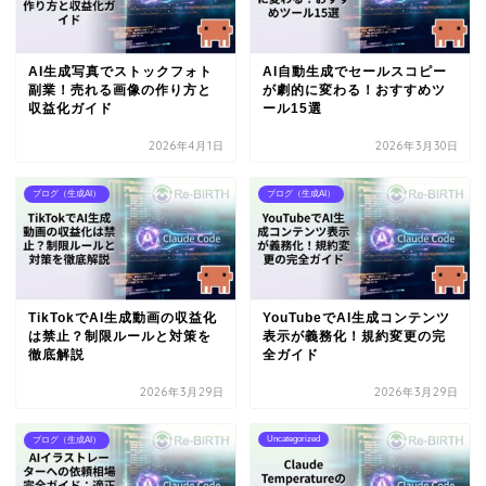
AI生成写真でストックフォト
AI自動生成でセールスコピー
副業！売れる画像の作り方と
が劇的に変わる！おすすめツ
収益化ガイド
ール15選
2026年4月1日
2026年3月30日
ブログ（生成AI）
ブログ（生成AI）
TikTokでAI生成動画の収益化
YouTubeでAI生成コンテンツ
は禁止？制限ルールと対策を
表示が義務化！規約変更の完
徹底解説
全ガイド
2026年3月29日
2026年3月29日
Uncategorized
ブログ（生成AI）