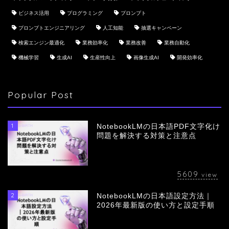
ビジネス活用
プログラミング
プロンプト
プロンプトエンジニアリング
人工知能
抽選キャンペーン
検索エンジン最適化
業務効率化
業務改善
業務自動化
機械学習
生成AI
生産性向上
画像生成AI
開発効率化
Popular Post
1
NotebookLMの日本語PDF文字化け
問題を解決する対策と注意点
5609
view
2
NotebookLMの日本語設定方法｜
会社概要
2026年最新版の使い方と設定手順