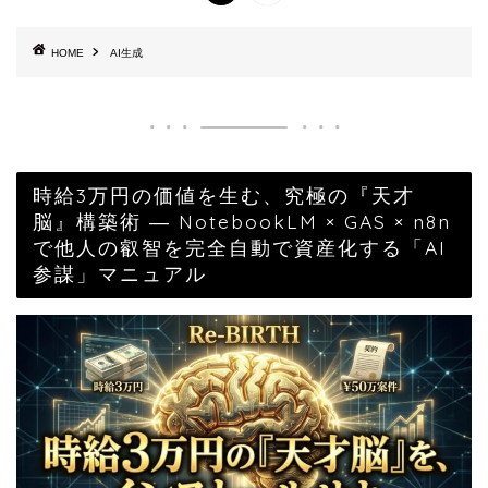
HOME
AI生成
時給3万円の価値を生む、究極の『天才
脳』構築術 ― NotebookLM × GAS × n8n
で他人の叡智を完全自動で資産化する「AI
参謀」マニュアル