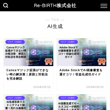
Re-BIRTH株式会社
― TAG ―
AI生成
ブログ（生成AI）
ブログ（生成AI）
Canvaマジック拡張ができな
Adobe StockでAI画像審査を
い時の解決策｜原因と対処法
通すコツ！収益化成功ガイド
を完全解説
2026年4月2日
2026年4月2日
ブログ（生成AI）
ブログ（生成AI）