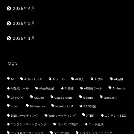
2025年4月
2025年3月
2025年1月
Tags
AI
AIガバナンス
AIツール
AI導入
AI技術
AI活用
AI生成ツール
AI画像生成
AI開発
AI開発ツール
Anthropic
ChatGPT
Claude
Claude Code
Google
Google AI
Lovart
Midjourney
NotebookLM
SEO対策
SNSマーケティング
Webマーケティング
XTEP
コンテンツSEO
コンテンツマーケティング
コンテンツ制作
コード生成
デジタルマーケティング
データ分析
トラブルシューティング