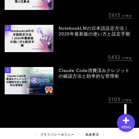
5613
view
2
NotebookLMの日本語設定方法｜
会社概要
2026年最新版の使い方と設定手順
サービス
5432
view
採用情報
3
Claude Code消費済みクレジット
の確認方法と効率的な管理術
お問い合わせ
5103
view
MENU
プライバシーポリシー
免責事項