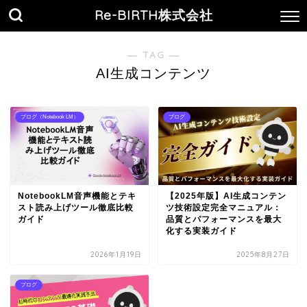
Re-BIRTH株式会社
― TAG ―
AI生成コンテンツ
ブログ（Notebook LM）
ブログ
NotebookLM音声機能とテキ
【2025年版】AI生成コンテン
スト読み上げツール徹底比較
ツ技術設定完全マニュアル：
ガイド
品質とパフォーマンスを最大
化する実装ガイド
2026年1月19日
2025年8月27日
ブログ