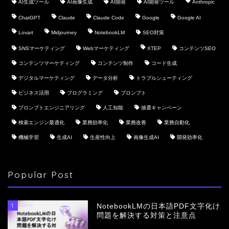
AI生成ツール
AI画像生成
AI開発
AI開発ツール
Anthropic
ChatGPT
Claude
Claude Code
Google
Google AI
Lovart
Midjourney
NotebookLM
SEO対策
SNSマーケティング
Webマーケティング
XTEP
コンテンツSEO
コンテンツマーケティング
コンテンツ制作
コード生成
デジタルマーケティング
データ分析
トラブルシューティング
ビジネス活用
プログラミング
プロンプト
プロンプトエンジニアリング
人工知能
抽選キャンペーン
検索エンジン最適化
業務効率化
業務改善
業務自動化
機械学習
生成AI
生産性向上
画像生成AI
開発効率化
Popular Post
1
NotebookLMの日本語PDF文字化け
問題を解決する対策と注意点