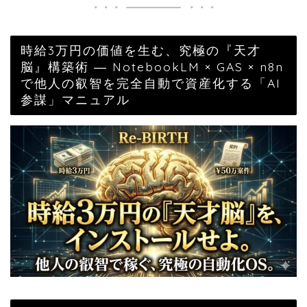
時給3万円の価値を生む、究極の『天才
脳』構築術 ― NotebookLM × GAS × n8n
で他人の叡智を完全自動で資産化する「AI
参謀」マニュアル