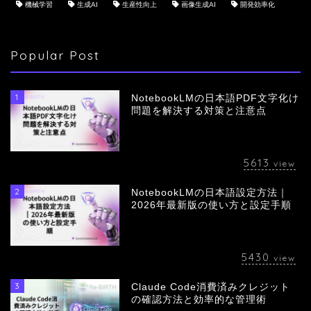
機械学習
生成AI
生産性向上
画像生成AI
開発効率化
Popular Post
1
NotebookLMの日本語PDF文字化け
問題を解決する対策と注意点
5613
view
2
NotebookLMの日本語設定方法｜
会社概要
2026年最新版の使い方と設定手順
サービス
5430
view
採用情報
3
Claude Code消費済みクレジット
の確認方法と効率的な管理術