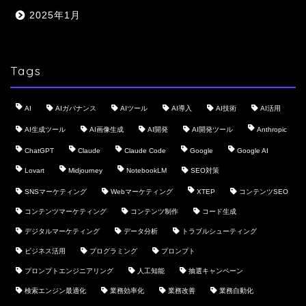
2025年1月
Tags
AI
AIガバナンス
AIツール
AI導入
AI技術
AI活用
AI生成ツール
AI画像生成
AI開発
AI開発ツール
Anthropic
ChatGPT
Claude
Claude Code
Google
Google AI
Lovart
Midjourney
NotebookLM
SEO対策
SNSマーケティング
Webマーケティング
XTEP
コンテンツSEO
コンテンツマーケティング
コンテンツ制作
コード生成
デジタルマーケティング
データ分析
トラブルシューティング
ビジネス活用
プログラミング
プロンプト
プロンプトエンジニアリング
人工知能
抽選キャンペーン
検索エンジン最適化
業務効率化
業務改善
業務自動化