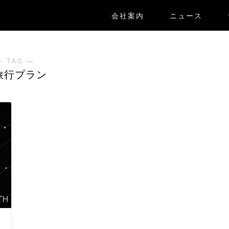
会社案内
ニュース
― TAG ―
I旅行プラン