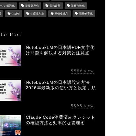
ンジン最適化
業務効率化
業務改善
業務自動化
習
生成AI
生産性向上
画像生成AI
開発効率化
lar Post
NotebookLMの日本語PDF文字化
け問題を解決する対策と注意点
5586
view
NotebookLMの日本語設定方法｜
2026年最新版の使い方と設定手順
5395
view
Claude Code消費済みクレジット
の確認方法と効率的な管理術