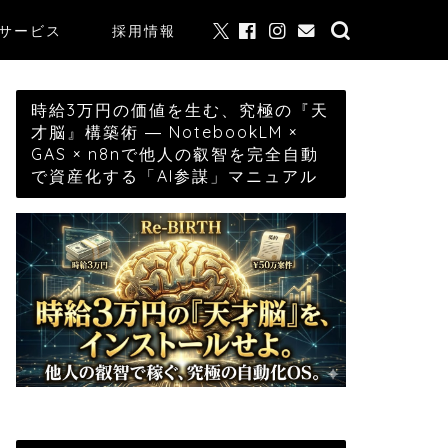
サービス
採用情報
時給3万円の価値を生む、究極の『天
才脳』構築術 ― NotebookLM ×
GAS × n8nで他人の叡智を完全自動
で資産化する「AI参謀」マニュアル