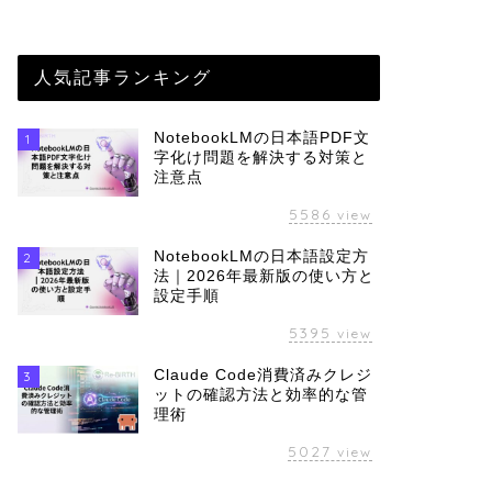
人気記事ランキング
NotebookLMの日本語PDF文
1
字化け問題を解決する対策と
注意点
5586
view
NotebookLMの日本語設定方
2
法｜2026年最新版の使い方と
設定手順
5395
view
Claude Code消費済みクレジ
3
ットの確認方法と効率的な管
理術
5027
view