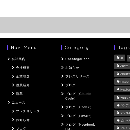
Navi Menu
Category
Tag
AI
会社案内
Uncategorized
AI活用
会社概要
お知らせ
AI開発
企業理念
プレスリリース
Claude
役員紹介
ブログ
Notebo
沿革
ブログ（Claude
Web
Code）
ニュース
コンテ
ブログ（Codex）
プレスリリース
デジタ
ブログ（Lovart）
お知らせ
ビジネ
ブログ（Notebook
プロン
ブログ
LM）