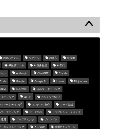
s
AIガバナンス
AIツール
AI導入
AI技術
AI生成ツール
AI画像生成
AI開発
ツール
Anthropic
ChatGPT
Claude
 Code
Google
Google AI
Lovart
Midjourney
okLM
SEO対策
SNSマーケティング
マーケティング
XTEP
コンテンツSEO
ンツマーケティング
コンテンツ制作
コード生成
ルマーケティング
データ分析
トラブルシューティング
ス活用
プログラミング
プロンプト
プトエンジニアリング
人工知能
抽選キャンペーン